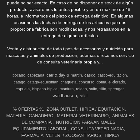
puede no ser exacto. En caso de no disponer de stock de algún
producto, avisaremos lo antes posible y en un máximo de 48
horas, e informamos del plazo de entrega definitivo. En algunas
ocasiones las fechas de entrega de los artículos que nos
proporciona fabrica son modificadas, y nos retrasamos en la
entrega de algunos artículos.
Venta y distribución de todo tipos de accesorios y nutrición para
mascotas y animales de producción, además ofrecemos servicio
de consulta veterinaria propia y...
carr & day & martin
casco
bocado
cabezada
casco-equitacion
el-dorado
catago
catago-equestrian
chaqueta
concurso
doma
espuela
hispano-hipica
montura
roldan
salto
silla
sprenger
waldhausen
zaldi
% OFERTAS %
ZONA OUTLET
HÍPICA / EQUITACIÓN
MATERIAL GANADERO
MATERIAL VETERINARIO
ANIMALES
DE COMPAÑIA
NUTRICIÓN PARA ANIMALES
EQUIPAMIENTO LABORAL
CONSULTA VETERINARIA
FARMACIA. VETER. / ZOOSANTIARIOS
HÍPICA