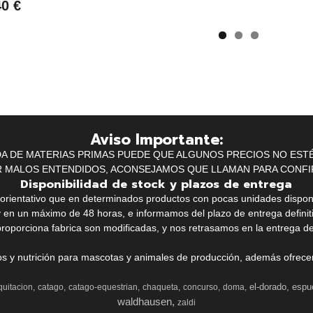
40 €
Aviso Importante:
IDA DE MATERIAS PRIMAS PUEDE QUE ALGUNOS PRECIOS NO EST
R MALOS ENTENDIDOS, ACONSEJAMOS QUE LLAMAN PARA CONFI
Disponibilidad de stock y plazos de entrega
k orientativo que en determinados productos con pocas unidades dispo
y en un máximo de 48 horas, e informamos del plazo de entrega definit
proporciona fabrica son modificadas, y nos retrasamos en la entrega de
ios y nutrición para mascotas y animales de producción, además ofrecemo
el-dorado
espu
quitacion
catago
catago-equestrian
chaqueta
concurso
doma
waldhausen
zaldi