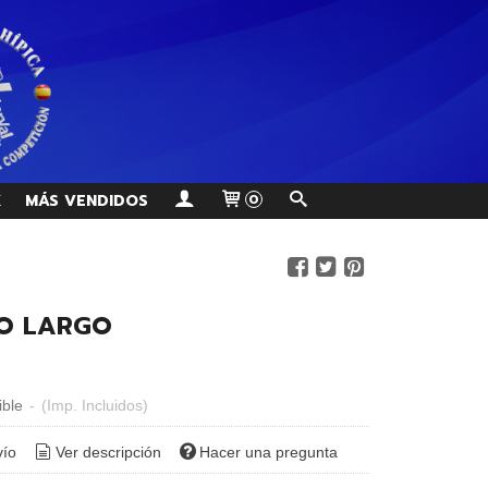
K
MÁS VENDIDOS
0
O LARGO
ible
-
(Imp. Incluidos)
vío
Ver descripción
Hacer una pregunta