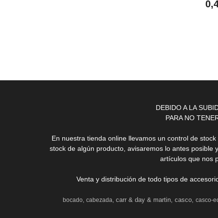
0,
DEBIDO A LA SUB
PARA NO TENE
En nuestra tienda online llevamos un control de stoc
stock de algún producto, avisaremos lo antes posible 
artículos que nos 
Venta y distribución de todo tipos de accesor
carr & day & martin
casco
bocado
cabezada
casco-e