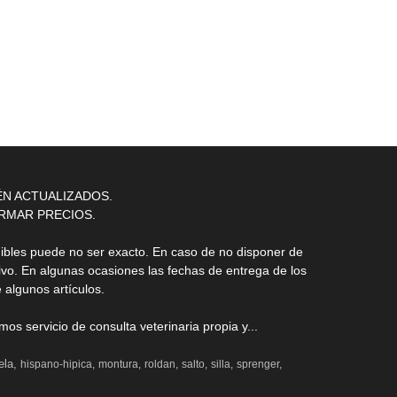
9,00
ÉN ACTUALIZADOS.
RMAR PRECIOS.
nibles puede no ser exacto. En caso de no disponer de
ivo. En algunas ocasiones las fechas de entrega de los
 algunos artículos.
s servicio de consulta veterinaria propia y...
ela
hispano-hipica
montura
roldan
salto
silla
sprenger