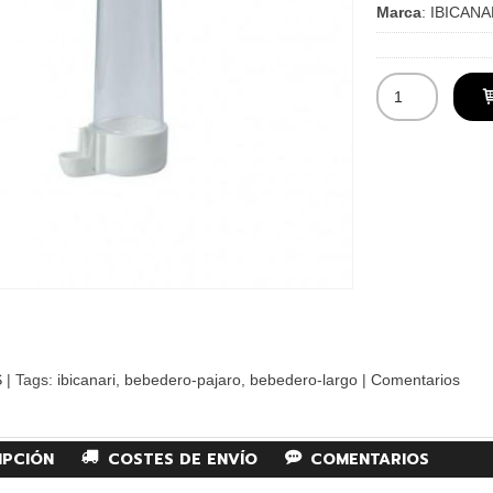
Marca
:
IBICANA
S
|
Tags:
ibicanari
bebedero-pajaro
bebedero-largo
|
Comentarios
IPCIÓN
COSTES DE ENVÍO
COMENTARIOS