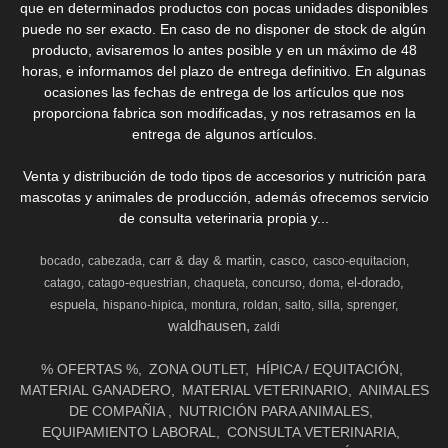
que en determinados productos con pocas unidades disponibles
puede no ser exacto. En caso de no disponer de stock de algún
producto, avisaremos lo antes posible y en un máximo de 48
horas, e informamos del plazo de entrega definitivo. En algunas
ocasiones las fechas de entrega de los artículos que nos
proporciona fabrica son modificadas, y nos retrasamos en la
entrega de algunos artículos.
Venta y distribución de todo tipos de accesorios y nutrición para
mascotas y animales de producción, además ofrecemos servicio
de consulta veterinaria propia y...
carr & day & martin
casco
bocado
cabezada
casco-equitacion
el-dorado
catago
catago-equestrian
chaqueta
concurso
doma
espuela
hispano-hipica
montura
roldan
salto
silla
sprenger
waldhausen
zaldi
% OFERTAS %
ZONA OUTLET
HÍPICA / EQUITACIÓN
MATERIAL GANADERO
MATERIAL VETERINARIO
ANIMALES
DE COMPAÑIA
NUTRICIÓN PARA ANIMALES
EQUIPAMIENTO LABORAL
CONSULTA VETERINARIA