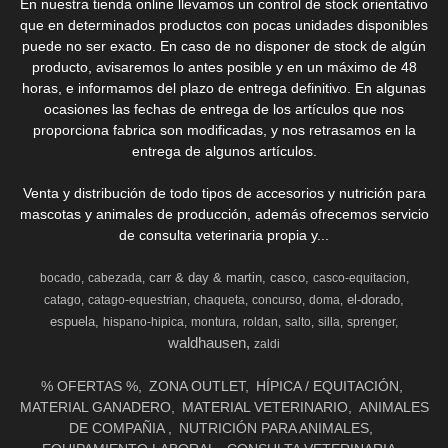
En nuestra tienda online llevamos un control de stock orientativo
que en determinados productos con pocas unidades disponibles
puede no ser exacto. En caso de no disponer de stock de algún
producto, avisaremos lo antes posible y en un máximo de 48
horas, e informamos del plazo de entrega definitivo. En algunas
ocasiones las fechas de entrega de los artículos que nos
proporciona fabrica son modificadas, y nos retrasamos en la
entrega de algunos artículos.
Venta y distribución de todo tipos de accesorios y nutrición para
mascotas y animales de producción, además ofrecemos servicio
de consulta veterinaria propia y...
carr & day & martin
casco
bocado
cabezada
casco-equitacion
el-dorado
catago
catago-equestrian
chaqueta
concurso
doma
espuela
hispano-hipica
montura
roldan
salto
silla
sprenger
waldhausen
zaldi
% OFERTAS %
ZONA OUTLET
HÍPICA / EQUITACIÓN
MATERIAL GANADERO
MATERIAL VETERINARIO
ANIMALES
DE COMPAÑIA
NUTRICIÓN PARA ANIMALES