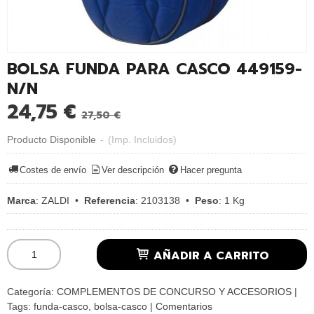
BOLSA FUNDA PARA CASCO 449159-
N/N
24,75 €
27,50 €
Producto Disponible
-
(Imp. Incluidos)
Costes de envío
Ver descripción
Hacer pregunta
Marca
:
ZALDI
•
Referencia
:
2103138
•
Peso
:
1 Kg
AÑADIR A CARRITO
Categoría:
COMPLEMENTOS DE CONCURSO Y ACCESORIOS
|
Tags:
funda-casco
bolsa-casco
|
Comentarios