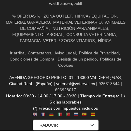
waldhausen
zaldi
% OFERTAS %
ZONA OUTLET
HÍPICA / EQUITACIÓN
MATERIAL GANADERO
MATERIAL VETERINARIO
ANIMALES
DE COMPAÑIA
NUTRICIÓN PARA ANIMALES
EQUIPAMIENTO LABORAL
CONSULTA VETERINARIA
FARMACIA. VETER. / ZOOSANTIARIOS
HÍPICA
Ir arriba
Contáctanos
Aviso Legal
Política de Privacidad
Condiciones de Compra
Desistir de un pedido
Políticas de
Cookies
AVENIDA GREGORIO PRIETO, 31 - 13300 VALDEPEï¿½AS,
Ciudad Real - (España) | veterval@veterval.es |
926313544
|
696928017
Horario:
09:30 - 14:00 / 17:00 - 20:30 |
Tiempo de Entrega:
1 /
5 días laborables
(*) Precios con Impuestos incluidos