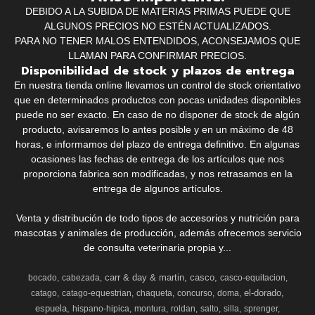
DEBIDO A LA SUBIDA DE MATERIAS PRIMAS PUEDE QUE
ALGUNOS PRECIOS NO ESTÉN ACTUALIZADOS.
PARA NO TENER MALOS ENTENDIDOS, ACONSEJAMOS QUE
LLAMAN PARA CONFIRMAR PRECIOS.
Disponibilidad de stock y plazos de entrega
En nuestra tienda online llevamos un control de stock orientativo
que en determinados productos con pocas unidades disponibles
puede no ser exacto. En caso de no disponer de stock de algún
producto, avisaremos lo antes posible y en un máximo de 48
horas, e informamos del plazo de entrega definitivo. En algunas
ocasiones las fechas de entrega de los artículos que nos
proporciona fabrica son modificadas, y nos retrasamos en la
entrega de algunos artículos.
Venta y distribución de todo tipos de accesorios y nutrición para
mascotas y animales de producción, además ofrecemos servicio
de consulta veterinaria propia y...
carr & day & martin
casco
bocado
cabezada
casco-equitacion
el-dorado
catago
catago-equestrian
chaqueta
concurso
doma
espuela
hispano-hipica
montura
roldan
salto
silla
sprenger