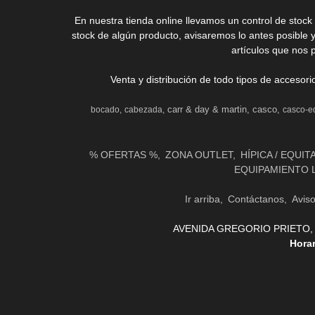
En nuestra tienda online llevamos un control de stoc
stock de algún producto, avisaremos lo antes posible 
artículos que nos 
Venta y distribución de todo tipos de accesor
carr & day & martin
casco
bocado
cabezada
casco-e
% OFERTAS %
ZONA OUTLET
HÍPICA / EQUIT
EQUIPAMIENTO 
Ir arriba
Contáctanos
Avis
AVENIDA GREGORIO PRIETO, 31 
Hora