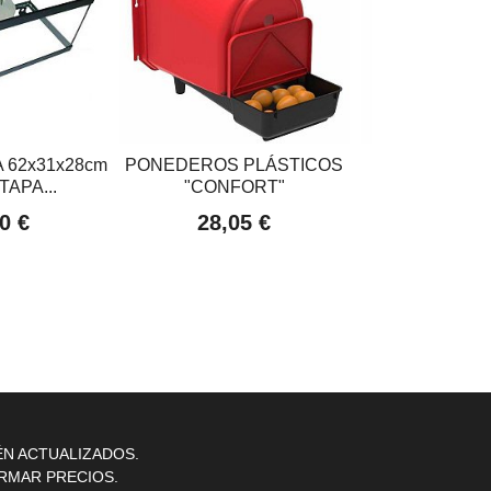
62x31x28cm
PONEDEROS PLÁSTICOS
TOLVA ME
 TAPA...
"CONFORT"
GALVAN
0 €
28,05 €
17,90
ÉN ACTUALIZADOS.
RMAR PRECIOS.