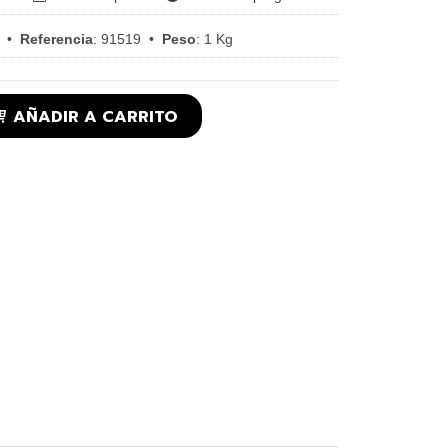
•
Referencia
:
91519
•
Peso
:
1 Kg
AÑADIR A CARRITO