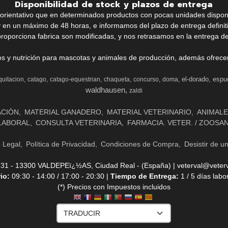
Disponibilidad de stock y plazos de entrega
k orientativo que en determinados productos con pocas unidades dispo
y en un máximo de 48 horas, e informamos del plazo de entrega definit
proporciona fabrica son modificadas, y nos retrasamos en la entrega de
ios y nutrición para mascotas y animales de producción, además ofrecemo
el-dorado
espu
quitacion
catago
catago-equestrian
chaqueta
concurso
doma
waldhausen
zaldi
ACIÓN
MATERIAL GANADERO
MATERIAL VETERINARIO
ANIMALE
LABORAL
CONSULTA VETERINARIA
FARMACIA. VETER. / ZOOSA
o Legal
Política de Privacidad
Condiciones de Compra
Desistir de u
- 13300 VALDEPEï¿½AS, Ciudad Real - (España) | veterval@veterv
rio:
09:30 - 14:00 / 17:00 - 20:30 |
Tiempo de Entrega:
1 / 5 días labo
(*) Precios con Impuestos incluidos