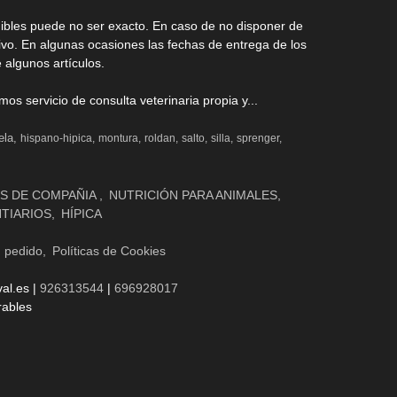
nibles puede no ser exacto. En caso de no disponer de
ivo. En algunas ocasiones las fechas de entrega de los
 algunos artículos.
s servicio de consulta veterinaria propia y...
ela
hispano-hipica
montura
roldan
salto
silla
sprenger
S DE COMPAÑIA
NUTRICIÓN PARA ANIMALES
NTIARIOS
HÍPICA
n pedido
Políticas de Cookies
al.es |
926313544
|
696928017
rables