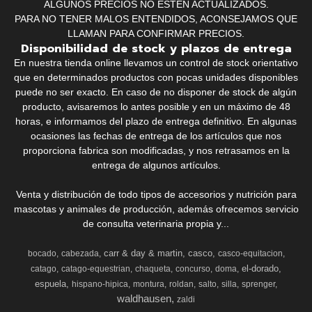
ALGUNOS PRECIOS NO ESTÉN ACTUALIZADOS.
PARA NO TENER MALOS ENTENDIDOS, ACONSEJAMOS QUE
LLAMAN PARA CONFIRMAR PRECIOS.
Disponibilidad de stock y plazos de entrega
En nuestra tienda online llevamos un control de stock orientativo
que en determinados productos con pocas unidades disponibles
puede no ser exacto. En caso de no disponer de stock de algún
producto, avisaremos lo antes posible y en un máximo de 48
horas, e informamos del plazo de entrega definitivo. En algunas
ocasiones las fechas de entrega de los artículos que nos
proporciona fabrica son modificadas, y nos retrasamos en la
entrega de algunos artículos.
Venta y distribución de todo tipos de accesorios y nutrición para
mascotas y animales de producción, además ofrecemos servicio
de consulta veterinaria propia y...
carr & day & martin
casco
bocado
cabezada
casco-equitacion
el-dorado
catago
catago-equestrian
chaqueta
concurso
doma
espuela
hispano-hipica
montura
roldan
salto
silla
sprenger
waldhausen
zaldi