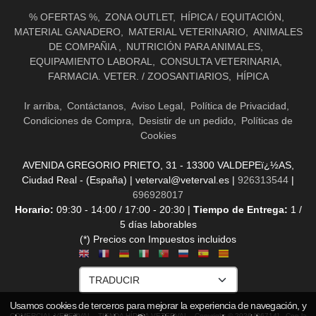
% OFERTAS %
ZONA OUTLET
HÍPICA / EQUITACIÓN
MATERIAL GANADERO
MATERIAL VETERINARIO
ANIMALES
DE COMPAÑIA
NUTRICIÓN PARA ANIMALES
EQUIPAMIENTO LABORAL
CONSULTA VETERINARIA
FARMACIA. VETER. / ZOOSANTIARIOS
HÍPICA
Ir arriba
Contáctanos
Aviso Legal
Política de Privacidad
Condiciones de Compra
Desistir de un pedido
Políticas de
Cookies
AVENIDA GREGORIO PRIETO, 31 - 13300 VALDEPEï¿½AS,
Ciudad Real - (España) | veterval@veterval.es |
926313544
|
696928017
Horario:
09:30 - 14:00 / 17:00 - 20:30 |
Tiempo de Entrega:
1 /
5 días laborables
(*) Precios con Impuestos incluidos
Usamos cookies de terceros para mejorar la experiencia de navegación, y
COMERCIAL VETERVAL - TIENDA HÍPICA VETERVAL
- Copyright © 2026 [36714] - Con la