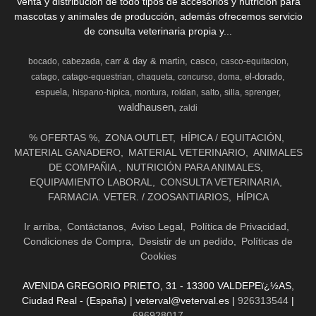
Venta y distribución de todo tipos de accesorios y nutrición para
mascotas y animales de producción, además ofrecemos servicio
de consulta veterinaria propia y...
carr & day & martin
casco
bocado
cabezada
casco-equitacion
el-dorado
catago
catago-equestrian
chaqueta
concurso
doma
espuela
hispano-hipica
montura
roldan
salto
silla
sprenger
waldhausen
zaldi
% OFERTAS %
ZONA OUTLET
HÍPICA / EQUITACIÓN
MATERIAL GANADERO
MATERIAL VETERINARIO
ANIMALES
DE COMPAÑIA
NUTRICIÓN PARA ANIMALES
EQUIPAMIENTO LABORAL
CONSULTA VETERINARIA
FARMACIA. VETER. / ZOOSANTIARIOS
HÍPICA
Ir arriba
Contáctanos
Aviso Legal
Política de Privacidad
Condiciones de Compra
Desistir de un pedido
Políticas de
Cookies
AVENIDA GREGORIO PRIETO, 31 - 13300 VALDEPEï¿½AS,
Ciudad Real - (España) | veterval@veterval.es |
926313544
|
696928017