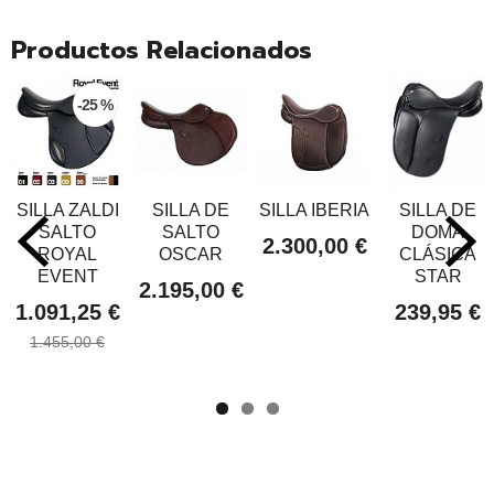
Productos Relacionados
-25 %
SILLA ZALDI
SILLA DE
SILLA IBERIA
SILLA DE
SALTO
SALTO
DOMA
2.300,00 €
ROYAL
OSCAR
CLÁSICA
EVENT
STAR
2.195,00 €
1.091,25 €
239,95 €
1.455,00 €