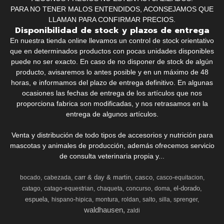
PARA NO TENER MALOS ENTENDIDOS, ACONSEJAMOS QUE
LLAMAN PARA CONFIRMAR PRECIOS.
Disponibilidad de stock y plazos de entrega
En nuestra tienda online llevamos un control de stock orientativo
que en determinados productos con pocas unidades disponibles
puede no ser exacto. En caso de no disponer de stock de algún
producto, avisaremos lo antes posible y en un máximo de 48
horas, e informamos del plazo de entrega definitivo. En algunas
ocasiones las fechas de entrega de los artículos que nos
proporciona fabrica son modificadas, y nos retrasamos en la
entrega de algunos artículos.
Venta y distribución de todo tipos de accesorios y nutrición para
mascotas y animales de producción, además ofrecemos servicio
de consulta veterinaria propia y...
carr & day & martin
casco
bocado
cabezada
casco-equitacion
el-dorado
catago
catago-equestrian
chaqueta
concurso
doma
espuela
hispano-hipica
montura
roldan
salto
silla
sprenger
waldhausen
zaldi