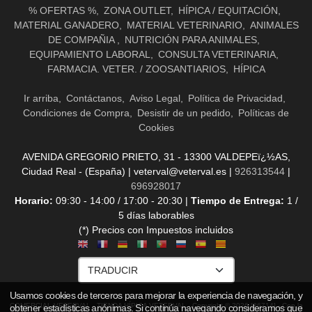
% OFERTAS %
ZONA OUTLET
HÍPICA / EQUITACIÓN
MATERIAL GANADERO
MATERIAL VETERINARIO
ANIMALES
DE COMPAÑIA
NUTRICIÓN PARA ANIMALES
EQUIPAMIENTO LABORAL
CONSULTA VETERINARIA
FARMACIA. VETER. / ZOOSANTIARIOS
HÍPICA
Ir arriba
Contáctanos
Aviso Legal
Política de Privacidad
Condiciones de Compra
Desistir de un pedido
Políticas de
Cookies
AVENIDA GREGORIO PRIETO, 31 - 13300 VALDEPEï¿½AS,
Ciudad Real - (España) | veterval@veterval.es |
926313544
|
696928017
Horario:
09:30 - 14:00 / 17:00 - 20:30 |
Tiempo de Entrega:
1 /
5 días laborables
(*) Precios con Impuestos incluidos
Usamos cookies de terceros para mejorar la experiencia de navegación, y
COMERCIAL VETERVAL - TIENDA HÍPICA VETERVAL
- Copyright © 2026 [36714] - Con la
obtener estadísticas anónimas. Si continúa navegando consideramos que