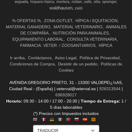
espuela
hispano-hipica
montura
roldan
salto
silla
sprenger
waldhausen
zaldi
% OFERTAS %
ZONA OUTLET
HÍPICA / EQUITACIÓN
MATERIAL GANADERO
MATERIAL VETERINARIO
ANIMALES
DE COMPAÑIA
NUTRICIÓN PARA ANIMALES
EQUIPAMIENTO LABORAL
CONSULTA VETERINARIA
FARMACIA. VETER. / ZOOSANTIARIOS
HÍPICA
Ir arriba
Contáctanos
Aviso Legal
Política de Privacidad
Condiciones de Compra
Desistir de un pedido
Políticas de
Cookies
AVENIDA GREGORIO PRIETO, 31 - 13300 VALDEPEï¿½AS,
Ciudad Real - (España) | veterval@veterval.es |
926313544
|
696928017
Horario:
09:30 - 14:00 / 17:00 - 20:30 |
Tiempo de Entrega:
1 /
5 días laborables
(*) Precios con Impuestos incluidos