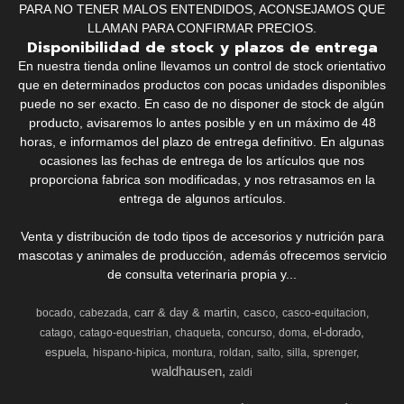
PARA NO TENER MALOS ENTENDIDOS, ACONSEJAMOS QUE
LLAMAN PARA CONFIRMAR PRECIOS.
Disponibilidad de stock y plazos de entrega
En nuestra tienda online llevamos un control de stock orientativo
que en determinados productos con pocas unidades disponibles
puede no ser exacto. En caso de no disponer de stock de algún
producto, avisaremos lo antes posible y en un máximo de 48
horas, e informamos del plazo de entrega definitivo. En algunas
ocasiones las fechas de entrega de los artículos que nos
proporciona fabrica son modificadas, y nos retrasamos en la
entrega de algunos artículos.
Venta y distribución de todo tipos de accesorios y nutrición para
mascotas y animales de producción, además ofrecemos servicio
de consulta veterinaria propia y...
carr & day & martin
casco
bocado
cabezada
casco-equitacion
el-dorado
catago
catago-equestrian
chaqueta
concurso
doma
espuela
hispano-hipica
montura
roldan
salto
silla
sprenger
waldhausen
zaldi