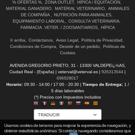
% OFERTAS %
ZONA OUTLET
HÍPICA / EQUITACIÓN
MATERIAL GANADERO
MATERIAL VETERINARIO
ANIMALES
DE COMPAÑIA
NUTRICIÓN PARA ANIMALES
EQUIPAMIENTO LABORAL
CONSULTA VETERINARIA
FARMACIA. VETER. / ZOOSANTIARIOS
HÍPICA
Ir arriba
Contáctanos
Aviso Legal
Política de Privacidad
Condiciones de Compra
Desistir de un pedido
Políticas de
Cookies
AVENIDA GREGORIO PRIETO, 31 - 13300 VALDEPEï¿½AS,
Ciudad Real - (España) | veterval@veterval.es |
926313544
|
696928017
Horario:
09:30 - 14:00 / 17:00 - 20:30 |
Tiempo de Entrega:
1 /
5 días laborables
(*) Precios con Impuestos incluidos
Usamos cookies de terceros para mejorar la experiencia de navegación, y
COMERCIAL VETERVAL - TIENDA HÍPICA VETERVAL
- Copyright © 2026 [36714] - Con la
obtener estadísticas anónimas. Si continúa navegando consideramos que