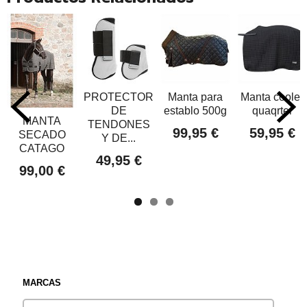
PROTECTORES
Manta para
Manta cooler
DE
establo 500g
quaqrter
MANTA
TENDONES
99,95 €
59,95 €
SECADO
Y DE...
CATAGO
49,95 €
99,00 €
MARCAS