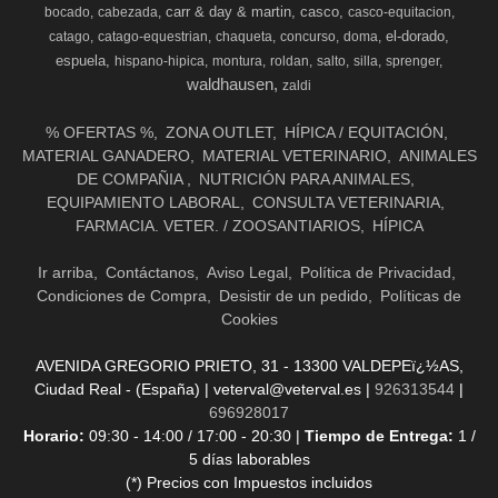
carr & day & martin
casco
bocado
cabezada
casco-equitacion
el-dorado
catago
catago-equestrian
chaqueta
concurso
doma
espuela
hispano-hipica
montura
roldan
salto
silla
sprenger
waldhausen
zaldi
% OFERTAS %
ZONA OUTLET
HÍPICA / EQUITACIÓN
MATERIAL GANADERO
MATERIAL VETERINARIO
ANIMALES
DE COMPAÑIA
NUTRICIÓN PARA ANIMALES
EQUIPAMIENTO LABORAL
CONSULTA VETERINARIA
FARMACIA. VETER. / ZOOSANTIARIOS
HÍPICA
Ir arriba
Contáctanos
Aviso Legal
Política de Privacidad
Condiciones de Compra
Desistir de un pedido
Políticas de
Cookies
AVENIDA GREGORIO PRIETO, 31 - 13300 VALDEPEï¿½AS,
Ciudad Real - (España) | veterval@veterval.es |
926313544
|
696928017
Horario:
09:30 - 14:00 / 17:00 - 20:30 |
Tiempo de Entrega:
1 /
5 días laborables
(*) Precios con Impuestos incluidos