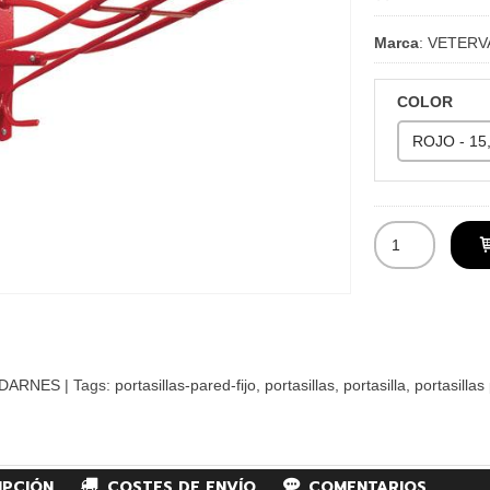
Marca
:
VETERV
COLOR
DARNES
|
Tags:
portasillas-pared-fijo
portasillas
portasilla
portasillas
IPCIÓN
COSTES DE ENVÍO
COMENTARIOS