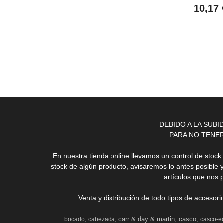
10,17
DEBIDO A LA SUB
PARA NO TENE
En nuestra tienda online llevamos un control de stoc
stock de algún producto, avisaremos lo antes posible 
artículos que nos 
Venta y distribución de todo tipos de accesor
carr & day & martin
casco
bocado
cabezada
casco-e