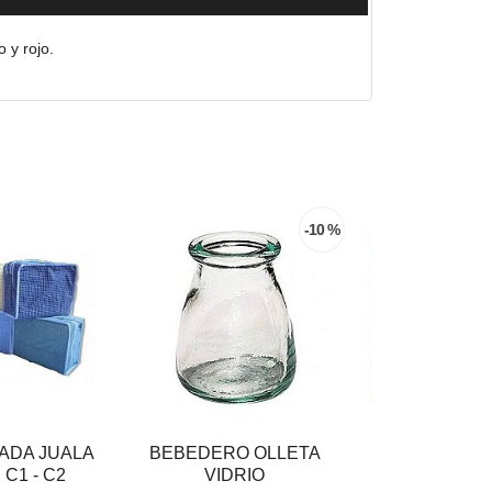
 y rojo.
-10 %
ADA JUALA
BEBEDERO OLLETA
LONA CUB
C1 - C2
VIDRIO
COC