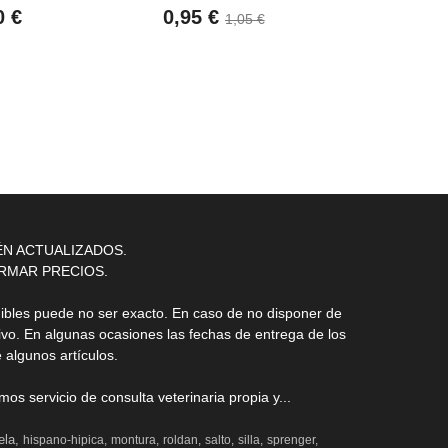
0 €
0,95 €
20,23 €
1,05 €
ÉN ACTUALIZADOS.
RMAR PRECIOS.
nibles puede no ser exacto. En caso de no disponer de
ivo. En algunas ocasiones las fechas de entrega de los
 algunos artículos.
s servicio de consulta veterinaria propia y...
ela
hispano-hipica
montura
roldan
salto
silla
sprenger