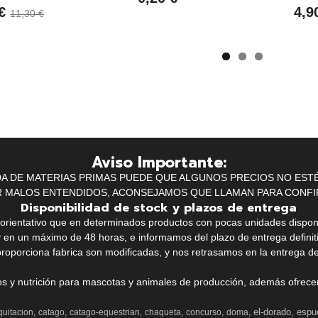
 €
4,9
11,30 €
Aviso Importante:
IDA DE MATERIAS PRIMAS PUEDE QUE ALGUNOS PRECIOS NO EST
R MALOS ENTENDIDOS, ACONSEJAMOS QUE LLAMAN PARA CONFI
Disponibilidad de stock y plazos de entrega
k orientativo que en determinados productos con pocas unidades dispo
y en un máximo de 48 horas, e informamos del plazo de entrega definit
proporciona fabrica son modificadas, y nos retrasamos en la entrega de
ios y nutrición para mascotas y animales de producción, además ofrecemo
el-dorado
espu
quitacion
catago
catago-equestrian
chaqueta
concurso
doma