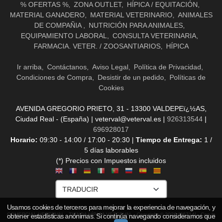
% OFERTAS %
ZONA OUTLET
HÍPICA / EQUITACIÓN
MATERIAL GANADERO
MATERIAL VETERINARIO
ANIMALES
DE COMPAÑIA
NUTRICIÓN PARA ANIMALES
EQUIPAMIENTO LABORAL
CONSULTA VETERINARIA
FARMACIA. VETER. / ZOOSANTIARIOS
HÍPICA
Ir arriba
Contáctanos
Aviso Legal
Política de Privacidad
Condiciones de Compra
Desistir de un pedido
Políticas de
Cookies
AVENIDA GREGORIO PRIETO, 31 - 13300 VALDEPEï¿½AS,
Ciudad Real - (España) | veterval@veterval.es |
926313544
|
696928017
Horario:
09:30 - 14:00 / 17:00 - 20:30 |
Tiempo de Entrega:
1 /
5 días laborables
(*) Precios con Impuestos incluidos
Usamos cookies de terceros para mejorar la experiencia de navegación, y
COMERCIAL VETERVAL - TIENDA HÍPICA VETERVAL
- Copyright © 2026 [36714] - Con la
obtener estadísticas anónimas. Si continúa navegando consideramos que