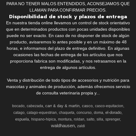
PARA NO TENER MALOS ENTENDIDOS, ACONSEJAMOS QUE
LLAMAN PARA CONFIRMAR PRECIOS.
Disponibilidad de stock y plazos de entrega
En nuestra tienda online llevamos un control de stock orientativo
que en determinados productos con pocas unidades disponibles
puede no ser exacto. En caso de no disponer de stock de algún
producto, avisaremos lo antes posible y en un máximo de 48
horas, e informamos del plazo de entrega definitivo. En algunas
ocasiones las fechas de entrega de los artículos que nos
proporciona fabrica son modificadas, y nos retrasamos en la
entrega de algunos artículos.
Venta y distribución de todo tipos de accesorios y nutrición para
mascotas y animales de producción, además ofrecemos servicio
de consulta veterinaria propia y...
carr & day & martin
casco
bocado
cabezada
casco-equitacion
el-dorado
catago
catago-equestrian
chaqueta
concurso
doma
espuela
hispano-hipica
montura
roldan
salto
silla
sprenger
waldhausen
zaldi