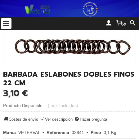
0
BARBADA ESLABONES DOBLES FINOS
22 CM
3,10 €
Producto Disponible
-
(Imp. Incluidos)
Costes de envío
Ver descripción
Hacer pregunta
Marca
:
VETERVAL
•
Referencia
:
03841
•
Peso
:
0,1 Kg