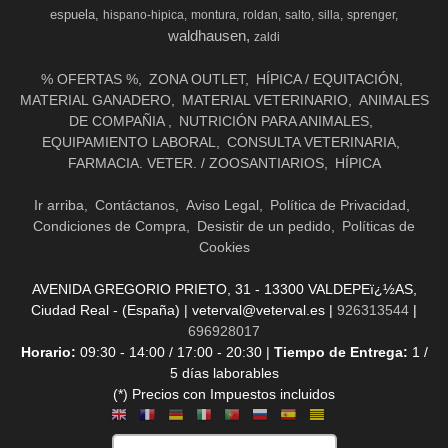
espuela
hispano-hipica
montura
roldan
salto
silla
sprenger
waldhausen
zaldi
% OFERTAS %
ZONA OUTLET
HÍPICA / EQUITACIÓN
MATERIAL GANADERO
MATERIAL VETERINARIO
ANIMALES
DE COMPAÑIA
NUTRICIÓN PARA ANIMALES
EQUIPAMIENTO LABORAL
CONSULTA VETERINARIA
FARMACIA. VETER. / ZOOSANTIARIOS
HÍPICA
Ir arriba
Contáctanos
Aviso Legal
Política de Privacidad
Condiciones de Compra
Desistir de un pedido
Políticas de
Cookies
AVENIDA GREGORIO PRIETO, 31 - 13300 VALDEPEï¿½AS,
Ciudad Real - (España) | veterval@veterval.es |
926313544
|
696928017
Horario:
09:30 - 14:00 / 17:00 - 20:30 |
Tiempo de Entrega:
1 /
5 días laborables
(*) Precios con Impuestos incluidos