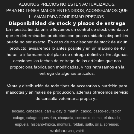
ALGUNOS PRECIOS NO ESTÉN ACTUALIZADOS.
PARA NO TENER MALOS ENTENDIDOS, ACONSEJAMOS QUE
LLAMAN PARA CONFIRMAR PRECIOS.
Disponibilidad de stock y plazos de entrega
En nuestra tienda online llevamos un control de stock orientativo
que en determinados productos con pocas unidades disponibles
puede no ser exacto. En caso de no disponer de stock de algún
producto, avisaremos lo antes posible y en un máximo de 48
horas, e informamos del plazo de entrega definitivo. En algunas
ocasiones las fechas de entrega de los artículos que nos
proporciona fabrica son modificadas, y nos retrasamos en la
entrega de algunos artículos.
Venta y distribución de todo tipos de accesorios y nutrición para
mascotas y animales de producción, además ofrecemos servicio
de consulta veterinaria propia y...
carr & day & martin
casco
bocado
cabezada
casco-equitacion
el-dorado
catago
catago-equestrian
chaqueta
concurso
doma
espuela
hispano-hipica
montura
roldan
salto
silla
sprenger
waldhausen
zaldi