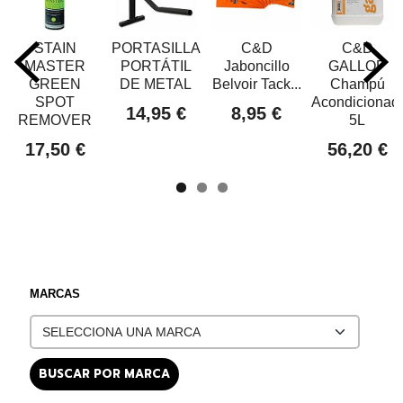
STAIN
PORTASILLA
C&D
C&D
MASTER
PORTÁTIL
Jaboncillo
GALLOP
GREEN
DE METAL
Belvoir Tack...
Champú
SPOT
Acondicionad
14,95 €
8,95 €
REMOVER
5L
17,50 €
56,20 €
MARCAS