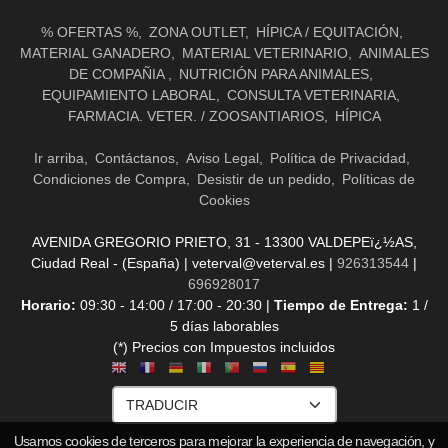
% OFERTAS %
ZONA OUTLET
HÍPICA / EQUITACIÓN
MATERIAL GANADERO
MATERIAL VETERINARIO
ANIMALES
DE COMPAÑIA
NUTRICIÓN PARA ANIMALES
EQUIPAMIENTO LABORAL
CONSULTA VETERINARIA
FARMACIA. VETER. / ZOOSANTIARIOS
HÍPICA
Ir arriba
Contáctanos
Aviso Legal
Política de Privacidad
Condiciones de Compra
Desistir de un pedido
Políticas de
Cookies
AVENIDA GREGORIO PRIETO, 31 - 13300 VALDEPEï¿½AS,
Ciudad Real - (España) | veterval@veterval.es |
926313544
|
696928017
Horario:
09:30 - 14:00 / 17:00 - 20:30 |
Tiempo de Entrega:
1 /
5 días laborables
(*) Precios con Impuestos incluidos
Usamos cookies de terceros para mejorar la experiencia de navegación, y