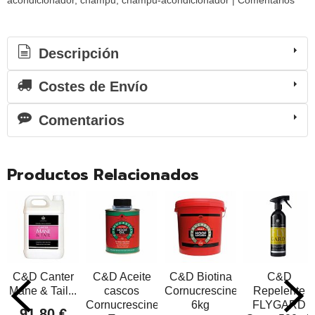
acondicionador
champu
champu-acondicionador
|
Comentarios
Descripción
Costes de Envío
Comentarios
Productos Relacionados
C&D Canter
C&D Aceite
C&D Biotina
C&D
Mane & Tail...
cascos
Cornucrescine
Repelente
Cornucrescine
6kg
FLYGARD
91,80 €