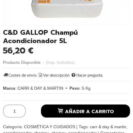
C&D GALLOP Champú
Acondicionador 5L
56,20 €
Producto Disponible
-
(Imp. Incluidos)
Costes de envío
Ver descripción
Hacer pregunta
Marca
:
CARR & DAY & MARTIN
•
Peso
:
5 Kg
AÑADIR A CARRITO
Categoría:
COSMÉTICA Y CUIDADOS
|
Tags:
carr & day & martin