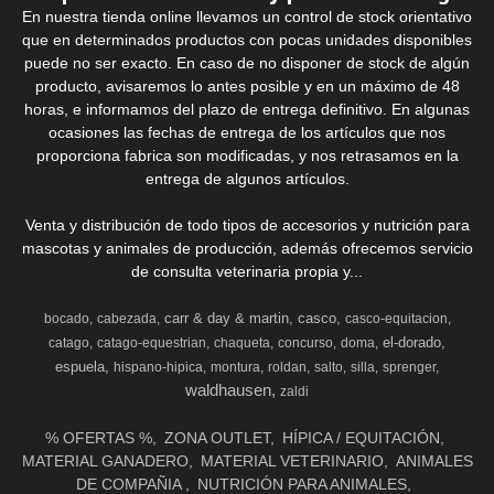
En nuestra tienda online llevamos un control de stock orientativo
que en determinados productos con pocas unidades disponibles
puede no ser exacto. En caso de no disponer de stock de algún
producto, avisaremos lo antes posible y en un máximo de 48
horas, e informamos del plazo de entrega definitivo. En algunas
ocasiones las fechas de entrega de los artículos que nos
proporciona fabrica son modificadas, y nos retrasamos en la
entrega de algunos artículos.
Venta y distribución de todo tipos de accesorios y nutrición para
mascotas y animales de producción, además ofrecemos servicio
de consulta veterinaria propia y...
carr & day & martin
casco
bocado
cabezada
casco-equitacion
el-dorado
catago
catago-equestrian
chaqueta
concurso
doma
espuela
hispano-hipica
montura
roldan
salto
silla
sprenger
waldhausen
zaldi
% OFERTAS %
ZONA OUTLET
HÍPICA / EQUITACIÓN
MATERIAL GANADERO
MATERIAL VETERINARIO
ANIMALES
DE COMPAÑIA
NUTRICIÓN PARA ANIMALES