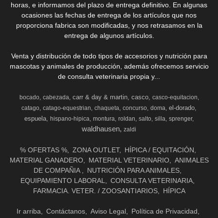
horas, e informamos del plazo de entrega definitivo. En algunas
ocasiones las fechas de entrega de los artículos que nos
proporciona fabrica son modificadas, y nos retrasamos en la
entrega de algunos artículos.
Venta y distribución de todo tipos de accesorios y nutrición para
mascotas y animales de producción, además ofrecemos servicio
de consulta veterinaria propia y...
carr & day & martin
casco
bocado
cabezada
casco-equitacion
el-dorado
catago
catago-equestrian
chaqueta
concurso
doma
espuela
hispano-hipica
montura
roldan
salto
silla
sprenger
waldhausen
zaldi
% OFERTAS %
ZONA OUTLET
HÍPICA / EQUITACIÓN
MATERIAL GANADERO
MATERIAL VETERINARIO
ANIMALES
DE COMPAÑIA
NUTRICIÓN PARA ANIMALES
EQUIPAMIENTO LABORAL
CONSULTA VETERINARIA
FARMACIA. VETER. / ZOOSANTIARIOS
HÍPICA
Ir arriba
Contáctanos
Aviso Legal
Política de Privacidad