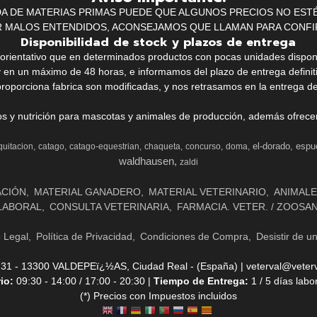
Aviso Importante:
IDA DE MATERIAS PRIMAS PUEDE QUE ALGUNOS PRECIOS NO EST
R MALOS ENTENDIDOS, ACONSEJAMOS QUE LLAMAN PARA CONFI
Disponibilidad de stock y plazos de entrega
k orientativo que en determinados productos con pocas unidades dispo
y en un máximo de 48 horas, e informamos del plazo de entrega definit
proporciona fabrica son modificadas, y nos retrasamos en la entrega de
ios y nutrición para mascotas y animales de producción, además ofrecemo
el-dorado
espu
quitacion
catago
catago-equestrian
chaqueta
concurso
doma
waldhausen
zaldi
ACIÓN
MATERIAL GANADERO
MATERIAL VETERINARIO
ANIMALE
LABORAL
CONSULTA VETERINARIA
FARMACIA. VETER. / ZOOSA
o Legal
Política de Privacidad
Condiciones de Compra
Desistir de u
- 13300 VALDEPEï¿½AS, Ciudad Real - (España) | veterval@veterv
rio:
09:30 - 14:00 / 17:00 - 20:30 |
Tiempo de Entrega:
1 / 5 días labo
(*) Precios con Impuestos incluidos