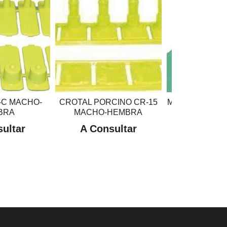
-C MACHO-
CROTAL PORCINO CR-15
MARCA CROMA
BRA
MACHO-HEMBRA
MACHO AM
ultar
A Consultar
A Cons