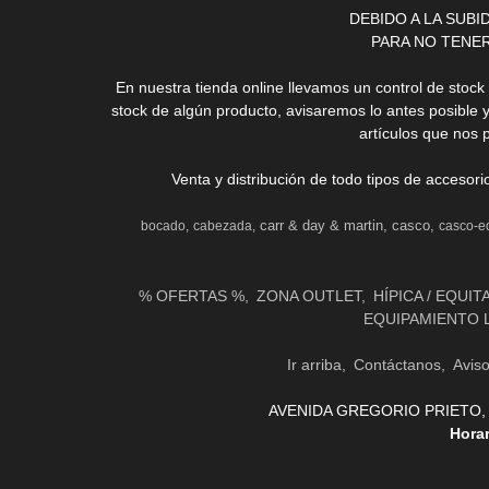
DEBIDO A LA SUB
PARA NO TENE
En nuestra tienda online llevamos un control de stoc
stock de algún producto, avisaremos lo antes posible 
artículos que nos 
Venta y distribución de todo tipos de accesor
carr & day & martin
casco
bocado
cabezada
casco-e
% OFERTAS %
ZONA OUTLET
HÍPICA / EQUIT
EQUIPAMIENTO 
Ir arriba
Contáctanos
Avis
AVENIDA GREGORIO PRIETO, 31 
Hora