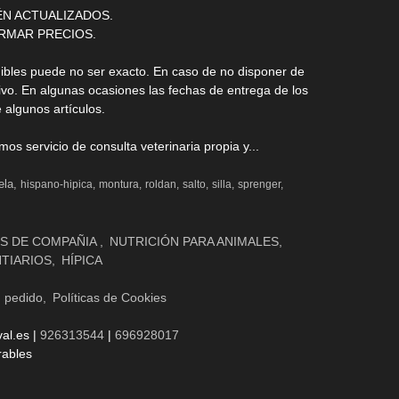
ÉN ACTUALIZADOS.
RMAR PRECIOS.
nibles puede no ser exacto. En caso de no disponer de
ivo. En algunas ocasiones las fechas de entrega de los
 algunos artículos.
s servicio de consulta veterinaria propia y...
ela
hispano-hipica
montura
roldan
salto
silla
sprenger
S DE COMPAÑIA
NUTRICIÓN PARA ANIMALES
NTIARIOS
HÍPICA
n pedido
Políticas de Cookies
al.es |
926313544
|
696928017
rables