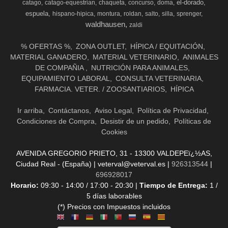
el-dorado
catago
catago-equestrian
chaqueta
concurso
doma
espuela
hispano-hipica
montura
roldan
salto
silla
sprenger
waldhausen
zaldi
% OFERTAS %
ZONA OUTLET
HÍPICA / EQUITACIÓN
MATERIAL GANADERO
MATERIAL VETERINARIO
ANIMALES
DE COMPAÑIA
NUTRICIÓN PARA ANIMALES
EQUIPAMIENTO LABORAL
CONSULTA VETERINARIA
FARMACIA. VETER. / ZOOSANTIARIOS
HÍPICA
Ir arriba
Contáctanos
Aviso Legal
Política de Privacidad
Condiciones de Compra
Desistir de un pedido
Políticas de
Cookies
AVENIDA GREGORIO PRIETO, 31 - 13300 VALDEPEï¿½AS,
Ciudad Real - (España) | veterval@veterval.es |
926313544
|
696928017
Horario:
09:30 - 14:00 / 17:00 - 20:30 |
Tiempo de Entrega:
1 /
5 días laborables
(*) Precios con Impuestos incluidos