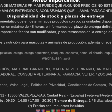
Aviso Importante:
IDA DE MATERIAS PRIMAS PUEDE QUE ALGUNOS PRECIOS NO EST
R MALOS ENTENDIDOS, ACONSEJAMOS QUE LLAMAN PARA CONFI
Disponibilidad de stock y plazos de entrega
k orientativo que en determinados productos con pocas unidades dispo
y en un máximo de 48 horas, e informamos del plazo de entrega definit
proporciona fabrica son modificadas, y nos retrasamos en la entrega de
ios y nutrición para mascotas y animales de producción, además ofrecemo
el-dorado
espu
quitacion
catago
catago-equestrian
chaqueta
concurso
doma
waldhausen
zaldi
ACIÓN
MATERIAL GANADERO
MATERIAL VETERINARIO
ANIMALE
LABORAL
CONSULTA VETERINARIA
FARMACIA. VETER. / ZOOSA
anos
Aviso Legal
Política de Privacidad
Condiciones de Compra
Po
- 13300 VALDEPEï¿½AS, Ciudad Real - (España) | veterval@veterv
rio:
09:30 - 14:00 / 17:00 - 20:30 |
Tiempo de Entrega:
1 / 5 días labo
(*) Precios con Impuestos incluidos