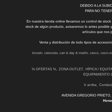
DEBIDO A LA SUB
PARA NO TENE
En nuestra tienda online llevamos un control de stoc
stock de algún producto, avisaremos lo antes posible 
artículos que nos 
Venta y distribución de todo tipos de accesor
carr & day & martin
casco
bocado
cabezada
casco-e
% OFERTAS %
ZONA OUTLET
HÍPICA / EQUIT
EQUIPAMIENTO 
Ir arriba
Contáct
AVENIDA GREGORIO PRIETO, 31 
Hora