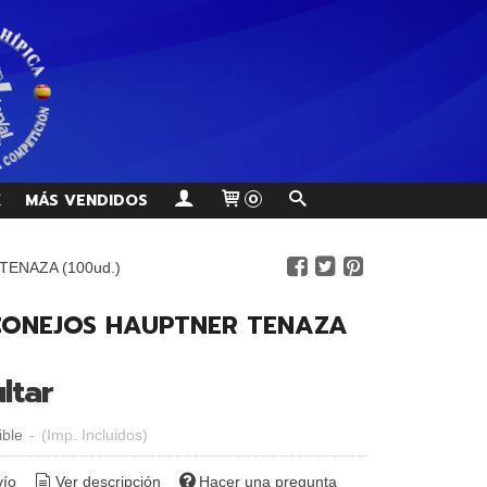
K
MÁS VENDIDOS
0
ENAZA (100ud.)
ONEJOS HAUPTNER TENAZA
ltar
ible
-
(Imp. Incluidos)
vío
Ver descripción
Hacer una pregunta