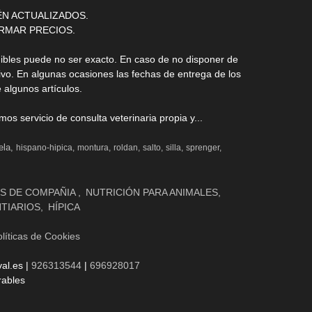
ÉN ACTUALIZADOS.
RMAR PRECIOS.
nibles puede no ser exacto. En caso de no disponer de
ivo. En algunas ocasiones las fechas de entrega de los
 algunos artículos.
s servicio de consulta veterinaria propia y...
ela
hispano-hipica
montura
roldan
salto
silla
sprenger
S DE COMPAÑIA
NUTRICIÓN PARA ANIMALES
NTIARIOS
HÍPICA
líticas de Cookies
al.es |
926313544
|
696928017
rables