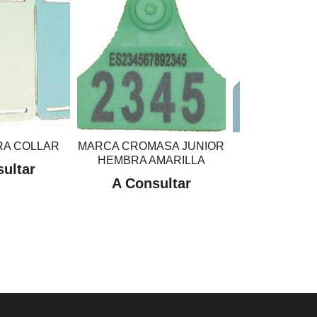
RA COLLAR
MARCA CROMASA JUNIOR
MARCA HEMB
HEMBRA AMARILLA
PORCINO A
ultar
A Consultar
A Cons