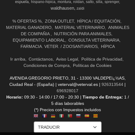
espuela
hispano-hipica
montura
roldan
salto
silla
sprenger
waldhausen
zaldi
% OFERTAS %
ZONA OUTLET
HÍPICA / EQUITACIÓN
MATERIAL GANADERO
MATERIAL VETERINARIO
ANIMALES
DE COMPAÑIA
NUTRICIÓN PARA ANIMALES
EQUIPAMIENTO LABORAL
CONSULTA VETERINARIA
FARMACIA. VETER. / ZOOSANTIARIOS
HÍPICA
Ir arriba
Contáctanos
Aviso Legal
Política de Privacidad
Condiciones de Compra
Políticas de Cookies
AVENIDA GREGORIO PRIETO, 31 - 13300 VALDEPEï¿½AS,
Ciudad Real - (España) | veterval@veterval.es |
926313544
|
696928017
Horario:
09:30 - 14:00 / 17:00 - 20:30 |
Tiempo de Entrega:
1 /
5 días laborables
(*) Precios con Impuestos incluidos