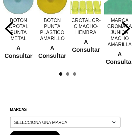
BOTON
BOTON
CROTAL CR-
MARCA
CROTAL
PUNTA
C MACHO-
CROMASA
PUNTA
PLASTICO
HEMBRA
JUNIOR
METAL
AMARILLO
MACHO
A
AMARILLA
A
A
Consultar
A
Consultar
Consultar
Consultar
MARCAS