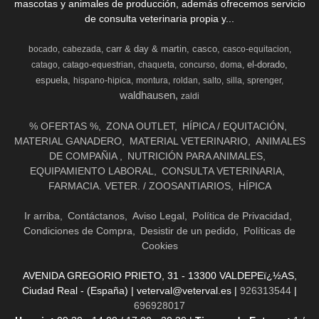
mascotas y animales de producción, además ofrecemos servicio
de consulta veterinaria propia y...
carr & day & martin
casco
bocado
cabezada
casco-equitacion
el-dorado
catago
catago-equestrian
chaqueta
concurso
doma
espuela
hispano-hipica
montura
roldan
salto
silla
sprenger
waldhausen
zaldi
% OFERTAS %
ZONA OUTLET
HÍPICA / EQUITACIÓN
MATERIAL GANADERO
MATERIAL VETERINARIO
ANIMALES
DE COMPAÑIA
NUTRICIÓN PARA ANIMALES
EQUIPAMIENTO LABORAL
CONSULTA VETERINARIA
FARMACIA. VETER. / ZOOSANTIARIOS
HÍPICA
Ir arriba
Contáctanos
Aviso Legal
Política de Privacidad
Condiciones de Compra
Desistir de un pedido
Políticas de
Cookies
AVENIDA GREGORIO PRIETO, 31 - 13300 VALDEPEï¿½AS,
Ciudad Real - (España) | veterval@veterval.es |
926313544
|
696928017