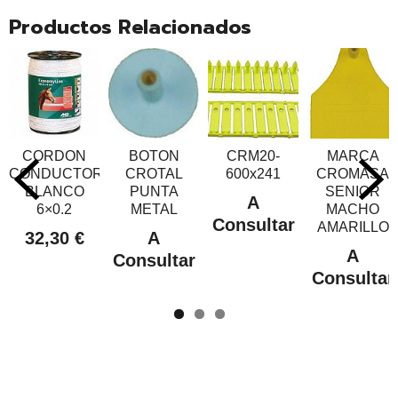
Productos Relacionados
CORDON
BOTON
CRM20-
MARCA
CONDUCTOR
CROTAL
600x241
CROMASA
BLANCO
PUNTA
SENIOR
A
6×0.2
METAL
MACHO
Consultar
AMARILLO
32,30 €
A
A
Consultar
Consultar