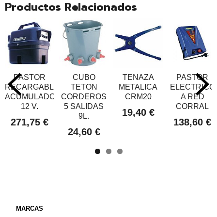
Productos Relacionados
PASTOR
CUBO
TENAZA
PASTOR
RECARGABLE
TETON
METALICA
ELECTRICO
ACUMULADOR
CORDEROS
CRM20
A RED
12 V.
5 SALIDAS
CORRAL
19,40 €
9L.
271,75 €
138,60 €
24,60 €
MARCAS