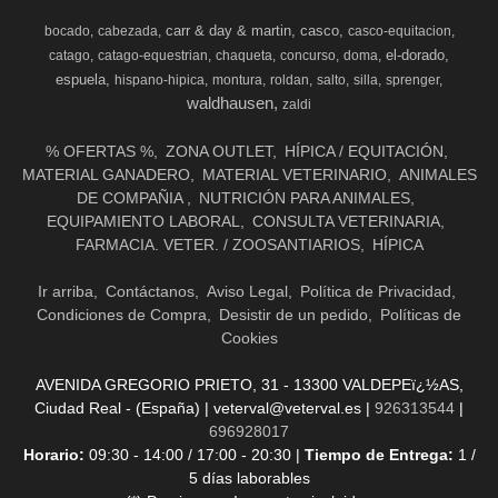
carr & day & martin
casco
bocado
cabezada
casco-equitacion
el-dorado
catago
catago-equestrian
chaqueta
concurso
doma
espuela
hispano-hipica
montura
roldan
salto
silla
sprenger
waldhausen
zaldi
% OFERTAS %
ZONA OUTLET
HÍPICA / EQUITACIÓN
MATERIAL GANADERO
MATERIAL VETERINARIO
ANIMALES
DE COMPAÑIA
NUTRICIÓN PARA ANIMALES
EQUIPAMIENTO LABORAL
CONSULTA VETERINARIA
FARMACIA. VETER. / ZOOSANTIARIOS
HÍPICA
Ir arriba
Contáctanos
Aviso Legal
Política de Privacidad
Condiciones de Compra
Desistir de un pedido
Políticas de
Cookies
AVENIDA GREGORIO PRIETO, 31 - 13300 VALDEPEï¿½AS,
Ciudad Real - (España) | veterval@veterval.es |
926313544
|
696928017
Horario:
09:30 - 14:00 / 17:00 - 20:30 |
Tiempo de Entrega:
1 /
5 días laborables