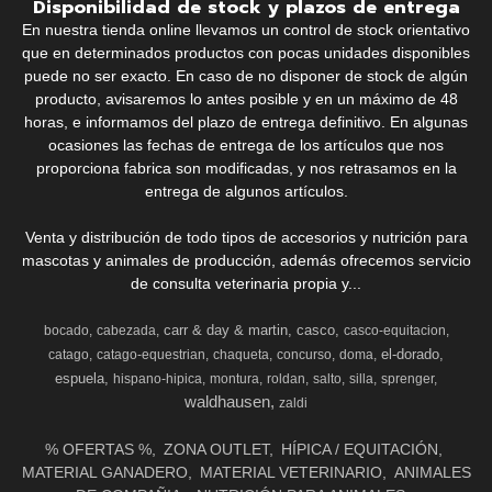
Disponibilidad de stock y plazos de entrega
En nuestra tienda online llevamos un control de stock orientativo
que en determinados productos con pocas unidades disponibles
puede no ser exacto. En caso de no disponer de stock de algún
producto, avisaremos lo antes posible y en un máximo de 48
horas, e informamos del plazo de entrega definitivo. En algunas
ocasiones las fechas de entrega de los artículos que nos
proporciona fabrica son modificadas, y nos retrasamos en la
entrega de algunos artículos.
Venta y distribución de todo tipos de accesorios y nutrición para
mascotas y animales de producción, además ofrecemos servicio
de consulta veterinaria propia y...
carr & day & martin
casco
bocado
cabezada
casco-equitacion
el-dorado
catago
catago-equestrian
chaqueta
concurso
doma
espuela
hispano-hipica
montura
roldan
salto
silla
sprenger
waldhausen
zaldi
% OFERTAS %
ZONA OUTLET
HÍPICA / EQUITACIÓN
MATERIAL GANADERO
MATERIAL VETERINARIO
ANIMALES