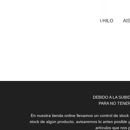
AISLADOR PARA HILO
AISLADOR PARA HILO
AI
0,55 €
0,45 €
DEBIDO A LA SUB
PARA NO TENE
En nuestra tienda online llevamos un control de stoc
stock de algún producto, avisaremos lo antes posible 
artículos que nos 