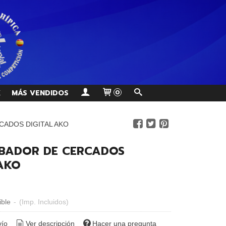
K
MÁS VENDIDOS
0
ADOS DIGITAL AKO
BADOR DE CERCADOS
 AKO
ible
-
(Imp. Incluidos)
vío
Ver descripción
Hacer una pregunta