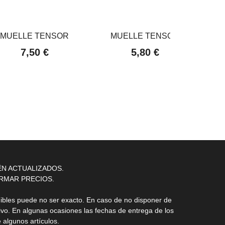
MUELLE TENSOR
MUELLE TENSOR
7,50 €
5,80 €
ÉN ACTUALIZADOS.
RMAR PRECIOS.
nibles puede no ser exacto. En caso de no disponer de
ivo. En algunas ocasiones las fechas de entrega de los
 algunos artículos.