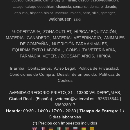
carr & day & martin
casco
bocado
cabezada
casco-equitacion
el-dorado
catago
catago-equestrian
chaqueta
concurso
doma
espuela
hispano-hipica
montura
roldan
salto
silla
sprenger
waldhausen
zaldi
% OFERTAS %
ZONA OUTLET
HÍPICA / EQUITACIÓN
MATERIAL GANADERO
MATERIAL VETERINARIO
ANIMALES
DE COMPAÑIA
NUTRICIÓN PARA ANIMALES
EQUIPAMIENTO LABORAL
CONSULTA VETERINARIA
FARMACIA. VETER. / ZOOSANTIARIOS
HÍPICA
Ir arriba
Contáctanos
Aviso Legal
Política de Privacidad
Condiciones de Compra
Desistir de un pedido
Políticas de
Cookies
AVENIDA GREGORIO PRIETO, 31 - 13300 VALDEPEï¿½AS,
Ciudad Real - (España) | veterval@veterval.es |
926313544
|
696928017
Horario:
09:30 - 14:00 / 17:00 - 20:30 |
Tiempo de Entrega:
1 /
5 días laborables
(*) Precios con Impuestos incluidos