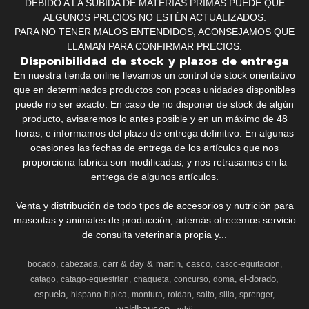
DEBIDO A LA SUBIDA DE MATERIAS PRIMAS PUEDE QUE
ALGUNOS PRECIOS NO ESTÉN ACTUALIZADOS.
PARA NO TENER MALOS ENTENDIDOS, ACONSEJAMOS QUE
LLAMAN PARA CONFIRMAR PRECIOS.
Disponibilidad de stock y plazos de entrega
En nuestra tienda online llevamos un control de stock orientativo
que en determinados productos con pocas unidades disponibles
puede no ser exacto. En caso de no disponer de stock de algún
producto, avisaremos lo antes posible y en un máximo de 48
horas, e informamos del plazo de entrega definitivo. En algunas
ocasiones las fechas de entrega de los artículos que nos
proporciona fabrica son modificadas, y nos retrasamos en la
entrega de algunos artículos.
Venta y distribución de todo tipos de accesorios y nutrición para
mascotas y animales de producción, además ofrecemos servicio
de consulta veterinaria propia y...
carr & day & martin
casco
bocado
cabezada
casco-equitacion
el-dorado
catago
catago-equestrian
chaqueta
concurso
doma
espuela
hispano-hipica
montura
roldan
salto
silla
sprenger