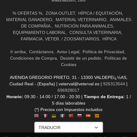
waldhausen
zaldi
% OFERTAS %
ZONA OUTLET
HÍPICA / EQUITACIÓN
MATERIAL GANADERO
MATERIAL VETERINARIO
ANIMALES
DE COMPAÑIA
NUTRICIÓN PARA ANIMALES
EQUIPAMIENTO LABORAL
CONSULTA VETERINARIA
FARMACIA. VETER. / ZOOSANTIARIOS
HÍPICA
Ir arriba
Contáctanos
Aviso Legal
Política de Privacidad
Condiciones de Compra
Desistir de un pedido
Políticas de
Cookies
AVENIDA GREGORIO PRIETO, 31 - 13300 VALDEPEï¿½AS,
Ciudad Real - (España) | veterval@veterval.es |
926313544
|
696928017
Horario:
09:30 - 14:00 / 17:00 - 20:30 |
Tiempo de Entrega:
1 /
5 días laborables
(*) Precios con Impuestos incluidos