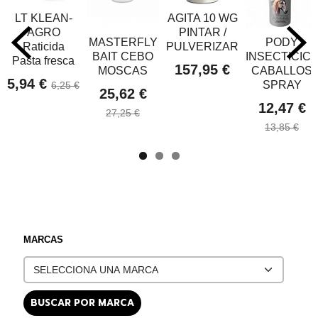
LT KLEAN-
AGITA 10 WG
AGRO
PINTAR /
MASTERFLY
PODY
Raticida
PULVERIZAR
BAIT CEBO
INSECTICIC
Pasta fresca
157,95 €
MOSCAS
CABALLOS
5,94 €
SPRAY
6,25 €
25,62 €
12,47 €
27,25 €
13,85 €
MARCAS