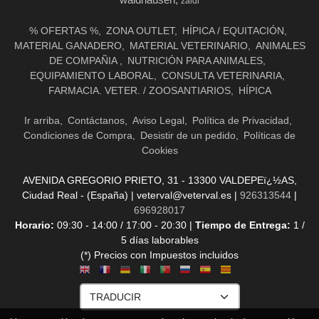
waldhausen
zaldi
% OFERTAS %
ZONA OUTLET
HÍPICA / EQUITACIÓN
MATERIAL GANADERO
MATERIAL VETERINARIO
ANIMALES
DE COMPAÑIA
NUTRICIÓN PARA ANIMALES
EQUIPAMIENTO LABORAL
CONSULTA VETERINARIA
FARMACIA. VETER. / ZOOSANTIARIOS
HÍPICA
Ir arriba
Contáctanos
Aviso Legal
Política de Privacidad
Condiciones de Compra
Desistir de un pedido
Políticas de
Cookies
AVENIDA GREGORIO PRIETO, 31 - 13300 VALDEPEï¿½AS,
Ciudad Real - (España) | veterval@veterval.es |
926313544
|
696928017
Horario:
09:30 - 14:00 / 17:00 - 20:30 |
Tiempo de Entrega:
1 /
5 días laborables
(*) Precios con Impuestos incluidos