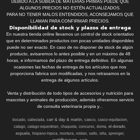
DEBIDO A LA SUBIDA DE MATERIAS PRIMAS PUEDE QUE
ALGUNOS PRECIOS NO ESTÉN ACTUALIZADOS.
PARA NO TENER MALOS ENTENDIDOS, ACONSEJAMOS QUE
LLAMAN PARA CONFIRMAR PRECIOS.
Disponibilidad de stock y plazos de entrega
En nuestra tienda online llevamos un control de stock orientativo
que en determinados productos con pocas unidades disponibles
puede no ser exacto. En caso de no disponer de stock de algún
producto, avisaremos lo antes posible y en un máximo de 48
horas, e informamos del plazo de entrega definitivo. En algunas
ocasiones las fechas de entrega de los artículos que nos
proporciona fabrica son modificadas, y nos retrasamos en la
entrega de algunos artículos.
Venta y distribución de todo tipos de accesorios y nutrición para
mascotas y animales de producción, además ofrecemos servicio
de consulta veterinaria propia y...
carr & day & martin
casco
bocado
cabezada
casco-equitacion
el-dorado
catago
catago-equestrian
chaqueta
concurso
doma
espuela
hispano-hipica
montura
roldan
salto
silla
sprenger