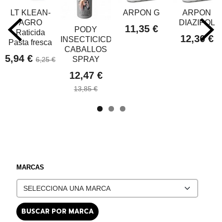
LT KLEAN-
ARPON G
ARPON
AGRO
DIAZIPOL
11,35 €
PODY
Raticida
12,30 €
INSECTICICDA
Pasta fresca
CABALLOS
5,94 €
SPRAY
6,25 €
12,47 €
13,85 €
MARCAS