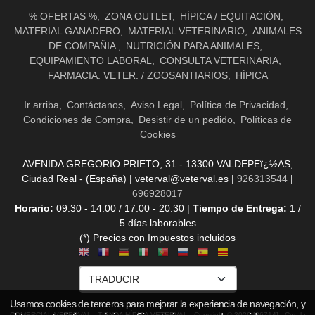
% OFERTAS %
ZONA OUTLET
HÍPICA / EQUITACIÓN
MATERIAL GANADERO
MATERIAL VETERINARIO
ANIMALES
DE COMPAÑIA
NUTRICIÓN PARA ANIMALES
EQUIPAMIENTO LABORAL
CONSULTA VETERINARIA
FARMACIA. VETER. / ZOOSANTIARIOS
HÍPICA
Ir arriba
Contáctanos
Aviso Legal
Política de Privacidad
Condiciones de Compra
Desistir de un pedido
Políticas de
Cookies
AVENIDA GREGORIO PRIETO, 31 - 13300 VALDEPEï¿½AS,
Ciudad Real - (España) | veterval@veterval.es |
926313544
|
696928017
Horario:
09:30 - 14:00 / 17:00 - 20:30 |
Tiempo de Entrega:
1 /
5 días laborables
(*) Precios con Impuestos incluidos
Usamos cookies de terceros para mejorar la experiencia de navegación, y
COMERCIAL VETERVAL - TIENDA HÍPICA VETERVAL
- Copyright © 2026 [36714] - Con la