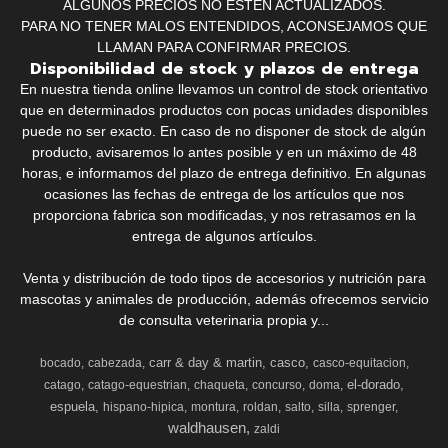
ALGUNOS PRECIOS NO ESTÉN ACTUALIZADOS.
PARA NO TENER MALOS ENTENDIDOS, ACONSEJAMOS QUE
LLAMAN PARA CONFIRMAR PRECIOS.
Disponibilidad de stock y plazos de entrega
En nuestra tienda online llevamos un control de stock orientativo
que en determinados productos con pocas unidades disponibles
puede no ser exacto. En caso de no disponer de stock de algún
producto, avisaremos lo antes posible y en un máximo de 48
horas, e informamos del plazo de entrega definitivo. En algunas
ocasiones las fechas de entrega de los artículos que nos
proporciona fabrica son modificadas, y nos retrasamos en la
entrega de algunos artículos.
Venta y distribución de todo tipos de accesorios y nutrición para
mascotas y animales de producción, además ofrecemos servicio
de consulta veterinaria propia y...
carr & day & martin
casco
bocado
cabezada
casco-equitacion
el-dorado
catago
catago-equestrian
chaqueta
concurso
doma
espuela
hispano-hipica
montura
roldan
salto
silla
sprenger
waldhausen
zaldi