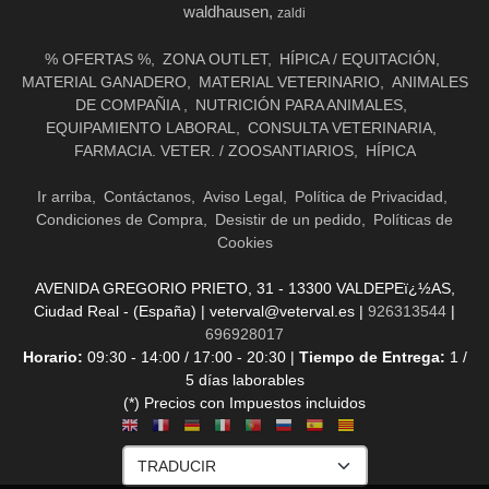
waldhausen
zaldi
% OFERTAS %
ZONA OUTLET
HÍPICA / EQUITACIÓN
MATERIAL GANADERO
MATERIAL VETERINARIO
ANIMALES
DE COMPAÑIA
NUTRICIÓN PARA ANIMALES
EQUIPAMIENTO LABORAL
CONSULTA VETERINARIA
FARMACIA. VETER. / ZOOSANTIARIOS
HÍPICA
Ir arriba
Contáctanos
Aviso Legal
Política de Privacidad
Condiciones de Compra
Desistir de un pedido
Políticas de
Cookies
AVENIDA GREGORIO PRIETO, 31 - 13300 VALDEPEï¿½AS,
Ciudad Real - (España) | veterval@veterval.es |
926313544
|
696928017
Horario:
09:30 - 14:00 / 17:00 - 20:30 |
Tiempo de Entrega:
1 /
5 días laborables
(*) Precios con Impuestos incluidos