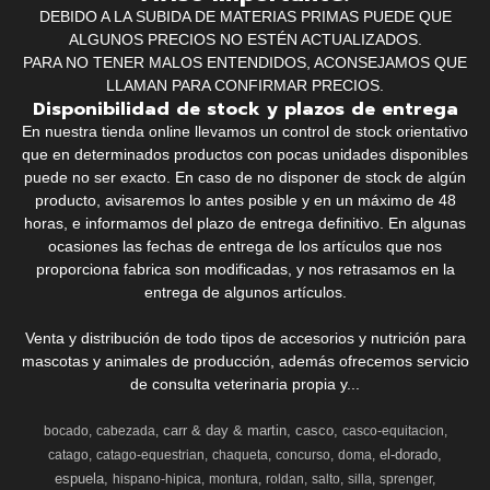
DEBIDO A LA SUBIDA DE MATERIAS PRIMAS PUEDE QUE
ALGUNOS PRECIOS NO ESTÉN ACTUALIZADOS.
PARA NO TENER MALOS ENTENDIDOS, ACONSEJAMOS QUE
LLAMAN PARA CONFIRMAR PRECIOS.
Disponibilidad de stock y plazos de entrega
En nuestra tienda online llevamos un control de stock orientativo
que en determinados productos con pocas unidades disponibles
puede no ser exacto. En caso de no disponer de stock de algún
producto, avisaremos lo antes posible y en un máximo de 48
horas, e informamos del plazo de entrega definitivo. En algunas
ocasiones las fechas de entrega de los artículos que nos
proporciona fabrica son modificadas, y nos retrasamos en la
entrega de algunos artículos.
Venta y distribución de todo tipos de accesorios y nutrición para
mascotas y animales de producción, además ofrecemos servicio
de consulta veterinaria propia y...
carr & day & martin
casco
bocado
cabezada
casco-equitacion
el-dorado
catago
catago-equestrian
chaqueta
concurso
doma
espuela
hispano-hipica
montura
roldan
salto
silla
sprenger