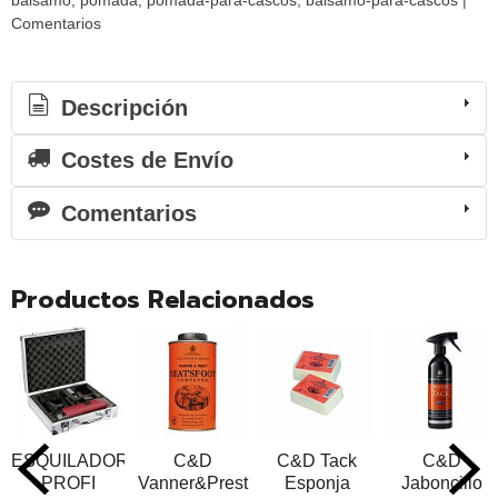
balsamo
pomada
pomada-para-cascos
balsamo-para-cascos
|
Comentarios
Descripción
Costes de Envío
Comentarios
Productos Relacionados
ESQUILADORA
C&D
C&D Tack
C&D
PROFI
Vanner&Prest
Esponja
Jaboncillo