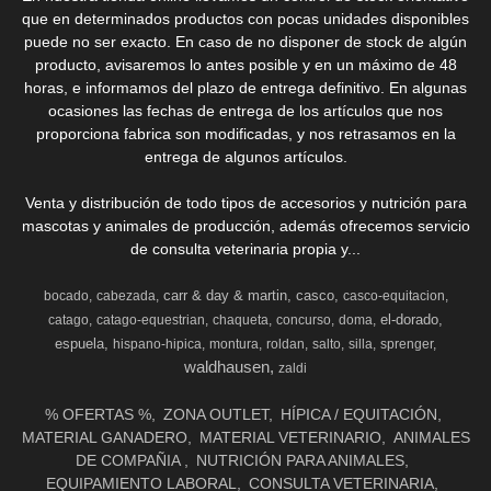
que en determinados productos con pocas unidades disponibles
puede no ser exacto. En caso de no disponer de stock de algún
producto, avisaremos lo antes posible y en un máximo de 48
horas, e informamos del plazo de entrega definitivo. En algunas
ocasiones las fechas de entrega de los artículos que nos
proporciona fabrica son modificadas, y nos retrasamos en la
entrega de algunos artículos.
Venta y distribución de todo tipos de accesorios y nutrición para
mascotas y animales de producción, además ofrecemos servicio
de consulta veterinaria propia y...
carr & day & martin
casco
bocado
cabezada
casco-equitacion
el-dorado
catago
catago-equestrian
chaqueta
concurso
doma
espuela
hispano-hipica
montura
roldan
salto
silla
sprenger
waldhausen
zaldi
% OFERTAS %
ZONA OUTLET
HÍPICA / EQUITACIÓN
MATERIAL GANADERO
MATERIAL VETERINARIO
ANIMALES
DE COMPAÑIA
NUTRICIÓN PARA ANIMALES
EQUIPAMIENTO LABORAL
CONSULTA VETERINARIA