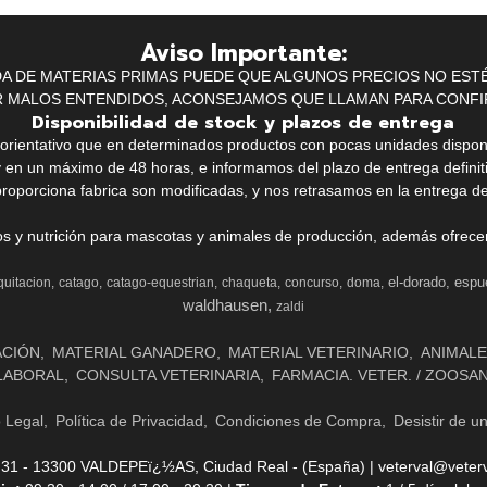
Aviso Importante:
IDA DE MATERIAS PRIMAS PUEDE QUE ALGUNOS PRECIOS NO EST
R MALOS ENTENDIDOS, ACONSEJAMOS QUE LLAMAN PARA CONFI
Disponibilidad de stock y plazos de entrega
k orientativo que en determinados productos con pocas unidades dispo
y en un máximo de 48 horas, e informamos del plazo de entrega definit
proporciona fabrica son modificadas, y nos retrasamos en la entrega de
ios y nutrición para mascotas y animales de producción, además ofrecemo
el-dorado
espu
quitacion
catago
catago-equestrian
chaqueta
concurso
doma
waldhausen
zaldi
ACIÓN
MATERIAL GANADERO
MATERIAL VETERINARIO
ANIMALE
LABORAL
CONSULTA VETERINARIA
FARMACIA. VETER. / ZOOSA
o Legal
Política de Privacidad
Condiciones de Compra
Desistir de u
- 13300 VALDEPEï¿½AS, Ciudad Real - (España) | veterval@veterv