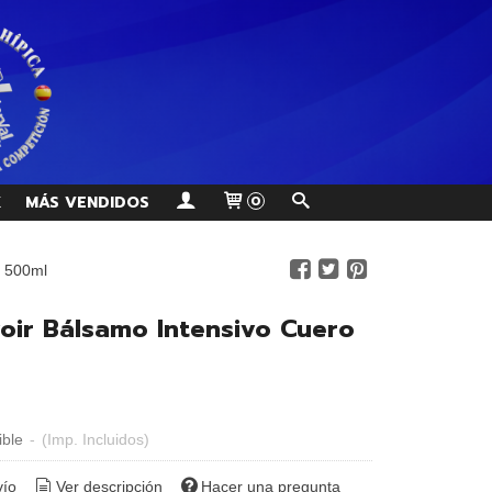
K
MÁS VENDIDOS
0
o 500ml
oir Bálsamo Intensivo Cuero
ible
-
(Imp. Incluidos)
vío
Ver descripción
Hacer una pregunta