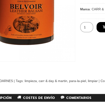
Marca
:
CARR & 
DARNES
|
Tags:
limpieza
carr & day & martin
para-la-piel
limpiar
|
Co
IPCIÓN
COSTES DE ENVÍO
COMENTARIOS