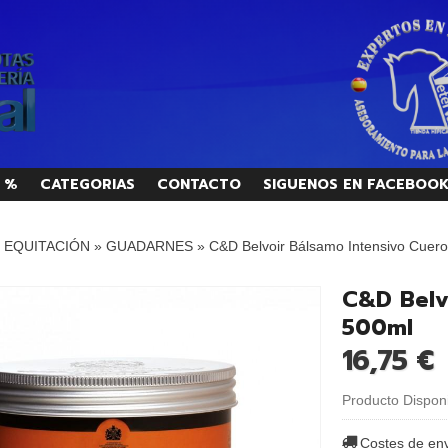
 %
CATEGORIAS
CONTACTO
SIGUENOS EN FACEBOO
/ EQUITACIÓN
»
GUADARNES
»
C&D Belvoir Bálsamo Intensivo Cuer
C&D Belv
500ml
16,75 €
Producto Dispon
Costes de en