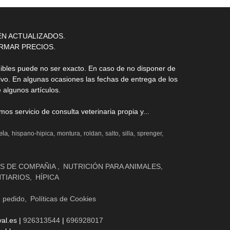
ÉN ACTUALIZADOS.
RMAR PRECIOS.
nibles puede no ser exacto. En caso de no disponer de
ivo. En algunas ocasiones las fechas de entrega de los
 algunos artículos.
s servicio de consulta veterinaria propia y...
ela
hispano-hipica
montura
roldan
salto
silla
sprenger
S DE COMPAÑIA
NUTRICIÓN PARA ANIMALES
NTIARIOS
HÍPICA
n pedido
Políticas de Cookies
al.es |
926313544
|
696928017