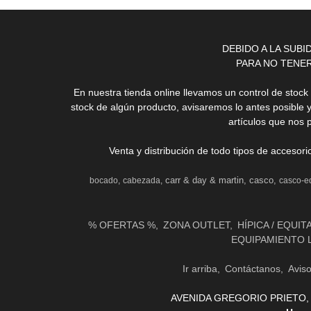
DEBIDO A LA SUB
PARA NO TENE
En nuestra tienda online llevamos un control de stoc
stock de algún producto, avisaremos lo antes posible 
artículos que nos 
Venta y distribución de todo tipos de accesor
carr & day & martin
casco
bocado
cabezada
casco-e
% OFERTAS %
ZONA OUTLET
HÍPICA / EQUIT
EQUIPAMIENTO 
Ir arriba
Contáctanos
Avis
AVENIDA GREGORIO PRIETO, 31 