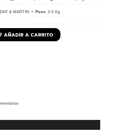
DAY & MARTIN
•
Peso
:
0,5 Kg
AÑADIR A CARRITO
mentarios