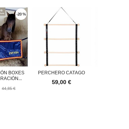
-20 %
ÓN BOXES
PERCHERO CATAGO
C&D Jaboncil
RACIÓN...
Tack.
59,00 €
€
8,95
44,85 €