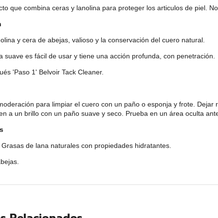
to que combina ceras y lanolina para proteger los articulos de piel. No
n
olina y cera de abejas, valioso y la conservación del cuero natural.
 suave es fácil de usar y tiene una acción profunda, con penetración.
pués 'Paso 1' Belvoir Tack Cleaner.
moderación para limpiar el cuero con un paño o esponja y frote. Dejar 
en a un brillo con un paño suave y seco. Prueba en un área oculta ant
es
- Grasas de lana naturales con propiedades hidratantes.
abejas.
s Relacionados