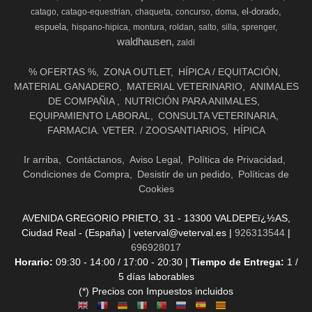
el-dorado
catago
catago-equestrian
chaqueta
concurso
doma
espuela
hispano-hipica
montura
roldan
salto
silla
sprenger
waldhausen
zaldi
% OFERTAS %
ZONA OUTLET
HÍPICA / EQUITACIÓN
MATERIAL GANADERO
MATERIAL VETERINARIO
ANIMALES
DE COMPAÑIA
NUTRICIÓN PARA ANIMALES
EQUIPAMIENTO LABORAL
CONSULTA VETERINARIA
FARMACIA. VETER. / ZOOSANTIARIOS
HÍPICA
Ir arriba
Contáctanos
Aviso Legal
Política de Privacidad
Condiciones de Compra
Desistir de un pedido
Políticas de
Cookies
AVENIDA GREGORIO PRIETO, 31 - 13300 VALDEPEï¿½AS,
Ciudad Real - (España) | veterval@veterval.es |
926313544
|
696928017
Horario:
09:30 - 14:00 / 17:00 - 20:30 |
Tiempo de Entrega:
1 /
5 días laborables
(*) Precios con Impuestos incluidos