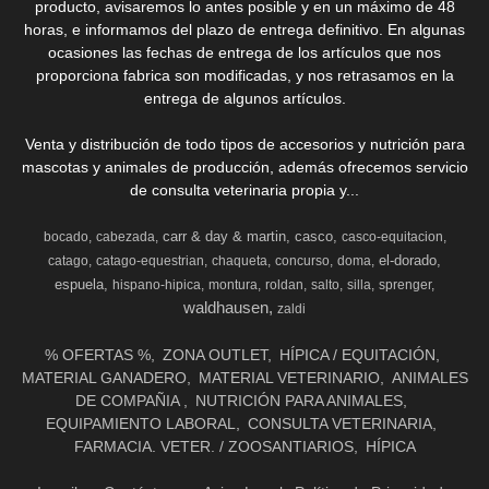
producto, avisaremos lo antes posible y en un máximo de 48
horas, e informamos del plazo de entrega definitivo. En algunas
ocasiones las fechas de entrega de los artículos que nos
proporciona fabrica son modificadas, y nos retrasamos en la
entrega de algunos artículos.
Venta y distribución de todo tipos de accesorios y nutrición para
mascotas y animales de producción, además ofrecemos servicio
de consulta veterinaria propia y...
carr & day & martin
casco
bocado
cabezada
casco-equitacion
el-dorado
catago
catago-equestrian
chaqueta
concurso
doma
espuela
hispano-hipica
montura
roldan
salto
silla
sprenger
waldhausen
zaldi
% OFERTAS %
ZONA OUTLET
HÍPICA / EQUITACIÓN
MATERIAL GANADERO
MATERIAL VETERINARIO
ANIMALES
DE COMPAÑIA
NUTRICIÓN PARA ANIMALES
EQUIPAMIENTO LABORAL
CONSULTA VETERINARIA
FARMACIA. VETER. / ZOOSANTIARIOS
HÍPICA