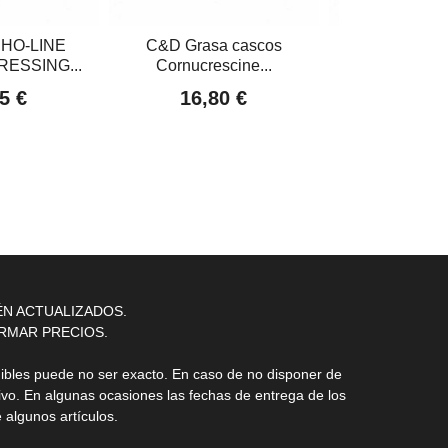
HO-LINE
C&D Grasa cascos
C&D Aceite
ESSING...
Cornucrescine...
Vanner&Pres
5 €
16,80 €
10,00
ÉN ACTUALIZADOS.
RMAR PRECIOS.
nibles puede no ser exacto. En caso de no disponer de
ivo. En algunas ocasiones las fechas de entrega de los
 algunos artículos.