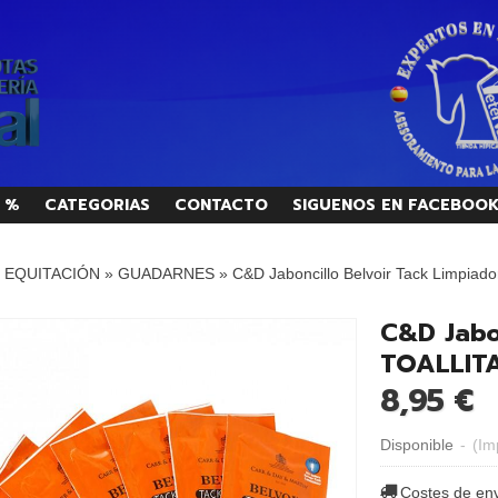
 %
CATEGORIAS
CONTACTO
SIGUENOS EN FACEBOO
/ EQUITACIÓN
»
GUADARNES
»
C&D Jaboncillo Belvoir Tack Limpiad
C&D Jabo
TOALLITA
8,95 €
Disponible
-
(Im
Costes de en