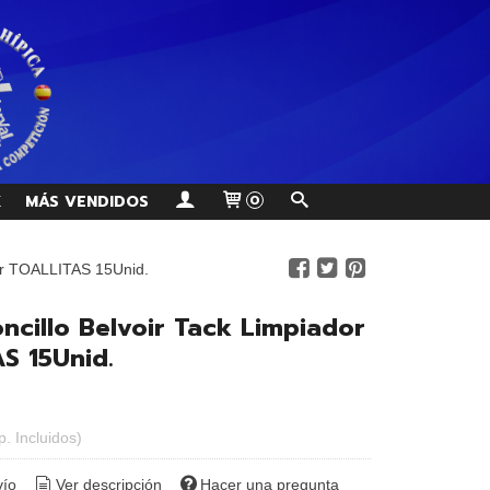
K
MÁS VENDIDOS
0
or TOALLITAS 15Unid.
ncillo Belvoir Tack Limpiador
S 15Unid.
p. Incluidos)
vío
Ver descripción
Hacer una pregunta