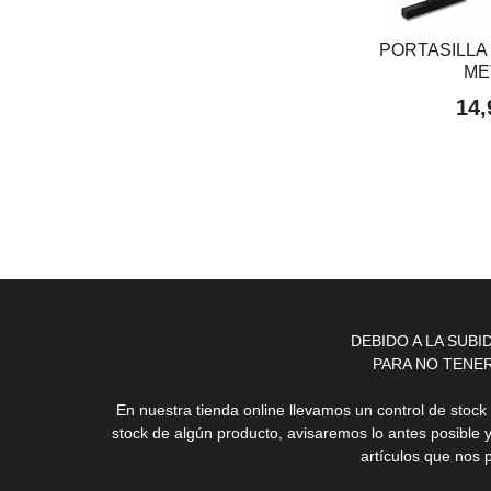
PORTASILLA
ME
14,
DEBIDO A LA SUB
PARA NO TENE
En nuestra tienda online llevamos un control de stoc
stock de algún producto, avisaremos lo antes posible 
artículos que nos 