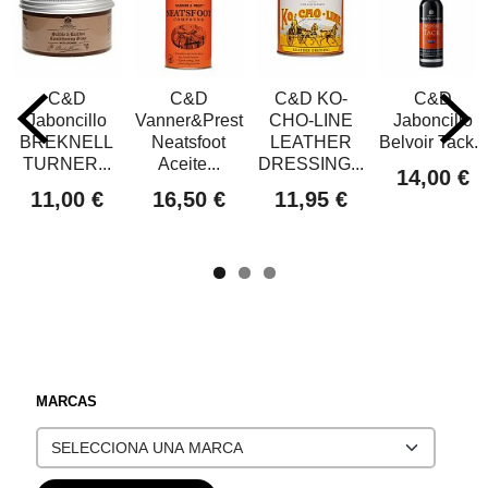
C&D
C&D
C&D KO-
C&D
Jaboncillo
Vanner&Prest
CHO-LINE
Jaboncillo
BREKNELL
Neatsfoot
LEATHER
Belvoir Tack...
TURNER...
Aceite...
DRESSING...
14,00 €
11,00 €
16,50 €
11,95 €
MARCAS