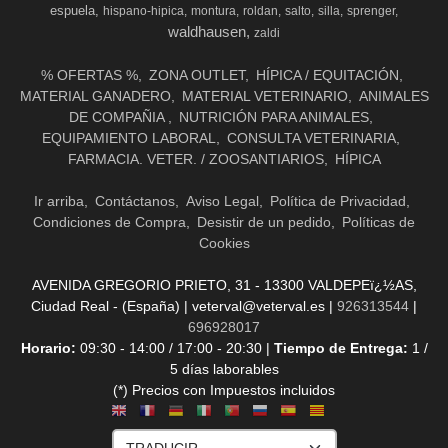
espuela
hispano-hipica
montura
roldan
salto
silla
sprenger
waldhausen
zaldi
% OFERTAS %
ZONA OUTLET
HÍPICA / EQUITACIÓN
MATERIAL GANADERO
MATERIAL VETERINARIO
ANIMALES
DE COMPAÑIA
NUTRICIÓN PARA ANIMALES
EQUIPAMIENTO LABORAL
CONSULTA VETERINARIA
FARMACIA. VETER. / ZOOSANTIARIOS
HÍPICA
Ir arriba
Contáctanos
Aviso Legal
Política de Privacidad
Condiciones de Compra
Desistir de un pedido
Políticas de
Cookies
AVENIDA GREGORIO PRIETO, 31 - 13300 VALDEPEï¿½AS,
Ciudad Real - (España) | veterval@veterval.es |
926313544
|
696928017
Horario:
09:30 - 14:00 / 17:00 - 20:30 |
Tiempo de Entrega:
1 /
5 días laborables
(*) Precios con Impuestos incluidos