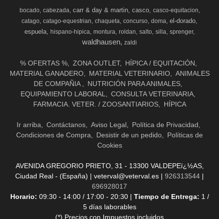
carr & day & martin
casco
bocado
cabezada
casco-equitacion
el-dorado
catago
catago-equestrian
chaqueta
concurso
doma
espuela
hispano-hipica
montura
roldan
salto
silla
sprenger
waldhausen
zaldi
% OFERTAS %
ZONA OUTLET
HÍPICA / EQUITACIÓN
MATERIAL GANADERO
MATERIAL VETERINARIO
ANIMALES
DE COMPAÑIA
NUTRICIÓN PARA ANIMALES
EQUIPAMIENTO LABORAL
CONSULTA VETERINARIA
FARMACIA. VETER. / ZOOSANTIARIOS
HÍPICA
Ir arriba
Contáctanos
Aviso Legal
Política de Privacidad
Condiciones de Compra
Desistir de un pedido
Políticas de
Cookies
AVENIDA GREGORIO PRIETO, 31 - 13300 VALDEPEï¿½AS,
Ciudad Real - (España) | veterval@veterval.es |
926313544
|
696928017
Horario:
09:30 - 14:00 / 17:00 - 20:30 |
Tiempo de Entrega:
1 /
5 días laborables
(*) Precios con Impuestos incluidos