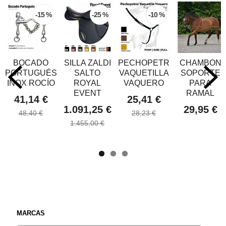
-15 %
-25 %
-10 %
BOCADO
SILLA ZALDI
PECHOPETRAL
CHAMBON
PORTUGUÉS
SALTO
VAQUETILLA
SOPORTE
INOX ROCÍO
ROYAL
VAQUERO
PARA
EVENT
RAMAL
41,14 €
25,41 €
1.091,25 €
29,95 €
48,40 €
28,23 €
1.455,00 €
MARCAS