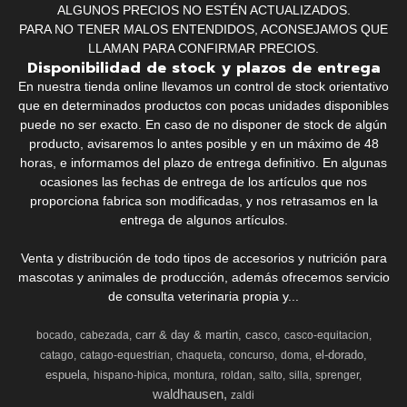
ALGUNOS PRECIOS NO ESTÉN ACTUALIZADOS.
PARA NO TENER MALOS ENTENDIDOS, ACONSEJAMOS QUE
LLAMAN PARA CONFIRMAR PRECIOS.
Disponibilidad de stock y plazos de entrega
En nuestra tienda online llevamos un control de stock orientativo
que en determinados productos con pocas unidades disponibles
puede no ser exacto. En caso de no disponer de stock de algún
producto, avisaremos lo antes posible y en un máximo de 48
horas, e informamos del plazo de entrega definitivo. En algunas
ocasiones las fechas de entrega de los artículos que nos
proporciona fabrica son modificadas, y nos retrasamos en la
entrega de algunos artículos.
Venta y distribución de todo tipos de accesorios y nutrición para
mascotas y animales de producción, además ofrecemos servicio
de consulta veterinaria propia y...
carr & day & martin
casco
bocado
cabezada
casco-equitacion
el-dorado
catago
catago-equestrian
chaqueta
concurso
doma
espuela
hispano-hipica
montura
roldan
salto
silla
sprenger
waldhausen
zaldi