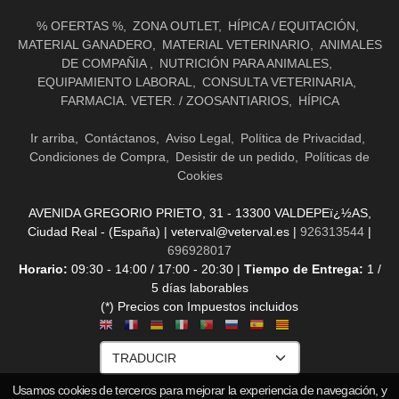
% OFERTAS %
ZONA OUTLET
HÍPICA / EQUITACIÓN
MATERIAL GANADERO
MATERIAL VETERINARIO
ANIMALES
DE COMPAÑIA
NUTRICIÓN PARA ANIMALES
EQUIPAMIENTO LABORAL
CONSULTA VETERINARIA
FARMACIA. VETER. / ZOOSANTIARIOS
HÍPICA
Ir arriba
Contáctanos
Aviso Legal
Política de Privacidad
Condiciones de Compra
Desistir de un pedido
Políticas de
Cookies
AVENIDA GREGORIO PRIETO, 31 - 13300 VALDEPEï¿½AS,
Ciudad Real - (España) | veterval@veterval.es |
926313544
|
696928017
Horario:
09:30 - 14:00 / 17:00 - 20:30 |
Tiempo de Entrega:
1 /
5 días laborables
(*) Precios con Impuestos incluidos
Usamos cookies de terceros para mejorar la experiencia de navegación, y