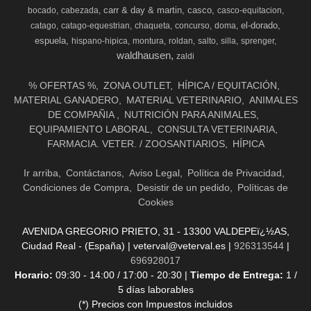
carr & day & martin
casco
bocado
cabezada
casco-equitacion
el-dorado
catago
catago-equestrian
chaqueta
concurso
doma
espuela
hispano-hipica
montura
roldan
salto
silla
sprenger
waldhausen
zaldi
% OFERTAS %
ZONA OUTLET
HÍPICA / EQUITACIÓN
MATERIAL GANADERO
MATERIAL VETERINARIO
ANIMALES
DE COMPAÑIA
NUTRICIÓN PARA ANIMALES
EQUIPAMIENTO LABORAL
CONSULTA VETERINARIA
FARMACIA. VETER. / ZOOSANTIARIOS
HÍPICA
Ir arriba
Contáctanos
Aviso Legal
Política de Privacidad
Condiciones de Compra
Desistir de un pedido
Políticas de
Cookies
AVENIDA GREGORIO PRIETO, 31 - 13300 VALDEPEï¿½AS,
Ciudad Real - (España) | veterval@veterval.es |
926313544
|
696928017
Horario:
09:30 - 14:00 / 17:00 - 20:30 |
Tiempo de Entrega:
1 /
5 días laborables
(*) Precios con Impuestos incluidos