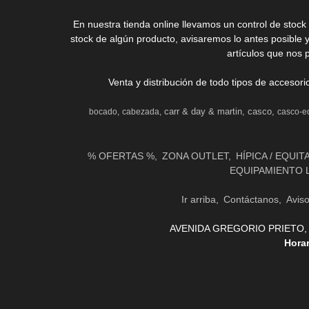
En nuestra tienda online llevamos un control de stoc
stock de algún producto, avisaremos lo antes posible 
artículos que nos 
Venta y distribución de todo tipos de accesor
carr & day & martin
casco
bocado
cabezada
casco-e
% OFERTAS %
ZONA OUTLET
HÍPICA / EQUIT
EQUIPAMIENTO 
Ir arriba
Contáctanos
Avis
AVENIDA GREGORIO PRIETO, 31 
Hora