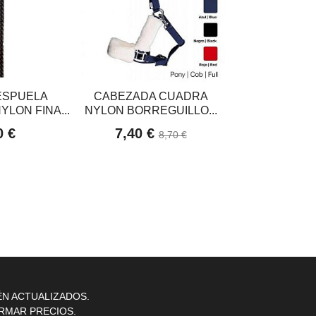
ESPUELA
CABEZADA CUADRA
CABEZADA 
YLON FINA...
NYLON BORREGUILLO...
VAQUERA HH 
0 €
7,40 €
17,85 €
8,70 €
ÉN ACTUALIZADOS.
RMAR PRECIOS.