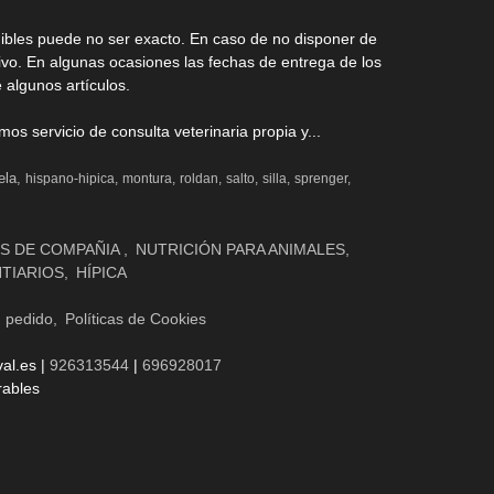
nibles puede no ser exacto. En caso de no disponer de
ivo. En algunas ocasiones las fechas de entrega de los
 algunos artículos.
s servicio de consulta veterinaria propia y...
ela
hispano-hipica
montura
roldan
salto
silla
sprenger
S DE COMPAÑIA
NUTRICIÓN PARA ANIMALES
NTIARIOS
HÍPICA
n pedido
Políticas de Cookies
al.es |
926313544
|
696928017
rables