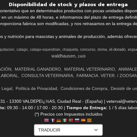
Disponibilidad de stock y plazos de entrega
k orientativo que en determinados productos con pocas unidades dispo
y en un máximo de 48 horas, e informamos del plazo de entrega definit
proporciona fabrica son modificadas, y nos retrasamos en la entrega de
ios y nutrición para mascotas y animales de producción, además ofrecemo
el-dorado
espu
quitacion
catago
catago-equestrian
chaqueta
concurso
doma
waldhausen
zaldi
ACIÓN
MATERIAL GANADERO
MATERIAL VETERINARIO
ANIMALE
LABORAL
CONSULTA VETERINARIA
FARMACIA. VETER. / ZOOSA
o Legal
Política de Privacidad
Condiciones de Compra
Desistir de u
- 13300 VALDEPEï¿½AS, Ciudad Real - (España) | veterval@veterv
rio:
09:30 - 14:00 / 17:00 - 20:30 |
Tiempo de Entrega:
1 / 5 días labo
(*) Precios con Impuestos incluidos