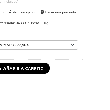
p. Incluidos)
vío
Ver descripción
Hacer una pregunta
ferencia
:
04339
•
Peso
:
1 Kg
AÑADIR A CARRITO