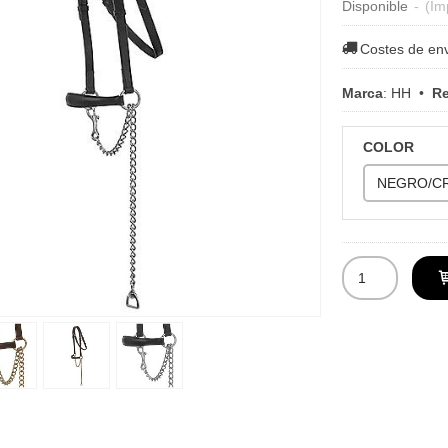
Disponible
-
(Im
Costes de en
Marca
:
HH
•
Re
COLOR