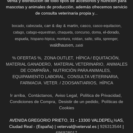
Venta y distribución de todo tipos de accesorios y nutrición para
mascotas y animales de producción, además ofrecemos servicio
de consulta veterinaria propia y...
carr & day & martin
casco
bocado
cabezada
casco-equitacion
el-dorado
catago
catago-equestrian
chaqueta
concurso
doma
espuela
hispano-hipica
montura
roldan
salto
silla
sprenger
waldhausen
zaldi
% OFERTAS %
ZONA OUTLET
HÍPICA / EQUITACIÓN
MATERIAL GANADERO
MATERIAL VETERINARIO
ANIMALES
DE COMPAÑIA
NUTRICIÓN PARA ANIMALES
EQUIPAMIENTO LABORAL
CONSULTA VETERINARIA
FARMACIA. VETER. / ZOOSANTIARIOS
HÍPICA
Ir arriba
Contáctanos
Aviso Legal
Política de Privacidad
Condiciones de Compra
Desistir de un pedido
Políticas de
Cookies
AVENIDA GREGORIO PRIETO, 31 - 13300 VALDEPEï¿½AS,
Ciudad Real - (España) | veterval@veterval.es |
926313544
|
696928017