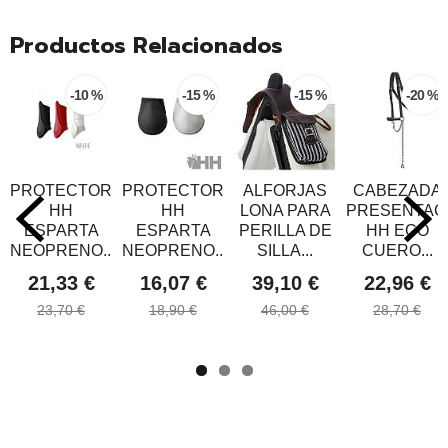
Productos Relacionados
-10 %
-15 %
-15 %
-20 %
PROTECTOR
PROTECTOR
ALFORJAS
CABEZADA
HH
HH
LONA PARA
PRESENTAC
ESPARTA
ESPARTA
PERILLA DE
HH ECO
NEOPRENO...
NEOPRENO...
SILLA...
CUERO...
21,33 €
16,07 €
39,10 €
22,96 €
23,70 €
18,90 €
46,00 €
28,70 €