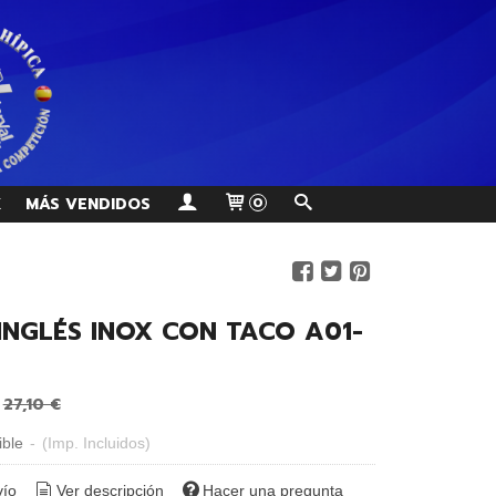
K
MÁS VENDIDOS
0
INGLÉS INOX CON TACO A01-
m
€
27,10 €
ible
-
(Imp. Incluidos)
vío
Ver descripción
Hacer una pregunta