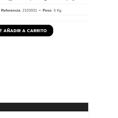
•
Referencia
:
2103931
•
Peso
:
5 Kg
AÑADIR A CARRITO