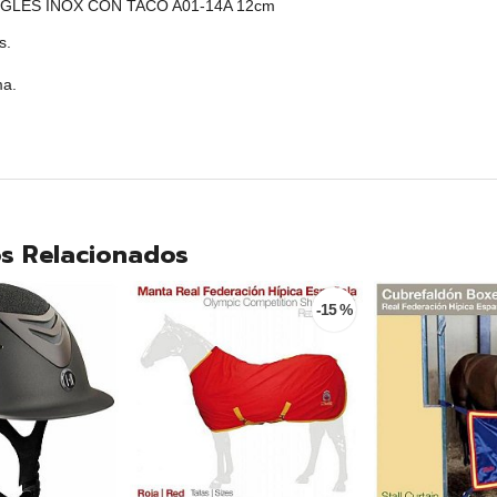
NGLÉS INOX CON TACO A01-14A 12cm
s.
ma.
s Relacionados
-15 %