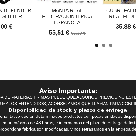
K DEFENDER
MANTA REAL
CUBREFALD
GLITTER...
FEDERACIÓN HÍPICA
REAL FEDE
ESPAÑOLA
,00 €
35,88 
55,51 €
65,30 €
Aviso Importante:
IDA DE MATERIAS PRIMAS PUEDE QUE ALGUNOS PRECIOS NO EST
R MALOS ENTENDIDOS, ACONSEJAMOS QUE LLAMAN PARA CONFI
Disponibilidad de stock y plazos de entrega
k orientativo que en determinados productos con pocas unidades dispo
y en un máximo de 48 horas, e informamos del plazo de entrega definit
proporciona fabrica son modificadas, y nos retrasamos en la entrega de