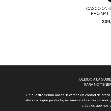
CASCO ONE
PRO MATT 
309
DEBIDO A LA SUB
PARA NO TENE
En nuestra tienda online llevamos un control de stoc
stock de algún producto, avisaremos lo antes posible 
artículos que nos 