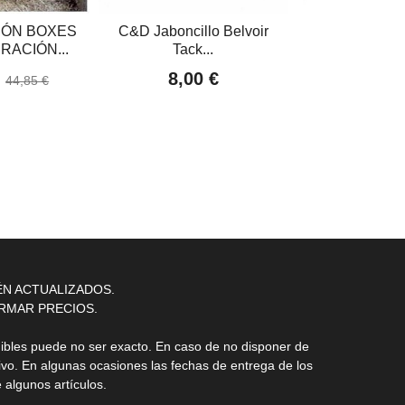
ÓN BOXES
C&D Jaboncillo Belvoir
ESTRIBO S
RACIÓN...
Tack...
RID'UP LO
€
8,00 €
285,05 €
44,85 €
ÉN ACTUALIZADOS.
RMAR PRECIOS.
nibles puede no ser exacto. En caso de no disponer de
ivo. En algunas ocasiones las fechas de entrega de los
 algunos artículos.