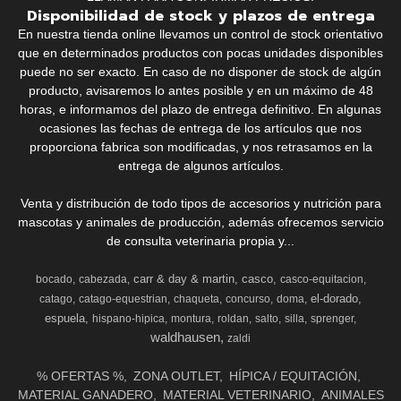
Disponibilidad de stock y plazos de entrega
En nuestra tienda online llevamos un control de stock orientativo
que en determinados productos con pocas unidades disponibles
puede no ser exacto. En caso de no disponer de stock de algún
producto, avisaremos lo antes posible y en un máximo de 48
horas, e informamos del plazo de entrega definitivo. En algunas
ocasiones las fechas de entrega de los artículos que nos
proporciona fabrica son modificadas, y nos retrasamos en la
entrega de algunos artículos.
Venta y distribución de todo tipos de accesorios y nutrición para
mascotas y animales de producción, además ofrecemos servicio
de consulta veterinaria propia y...
carr & day & martin
casco
bocado
cabezada
casco-equitacion
el-dorado
catago
catago-equestrian
chaqueta
concurso
doma
espuela
hispano-hipica
montura
roldan
salto
silla
sprenger
waldhausen
zaldi
% OFERTAS %
ZONA OUTLET
HÍPICA / EQUITACIÓN
MATERIAL GANADERO
MATERIAL VETERINARIO
ANIMALES