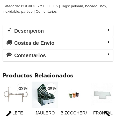
Categoría:
BOCADOS Y FILETES
|
Tags:
pelham
bocado
inox
inoxidable
partido
|
Comentarios
Descripción
Costes de Envío
Comentarios
Productos Relacionados
-25 %
-20 %
FILETE
JAULERO
BIZCOCHERA
FRONTAL