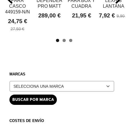
PARA
DEFENDER
PARA BOX Y
LEXHIS
CASCO
PRO MATT
CUADRA
LANTANA
449159-N/N
289,00 €
21,95 €
7,92 €
9,90 €
24,75 €
27,50 €
MARCAS
COSTES DE ENVÍO