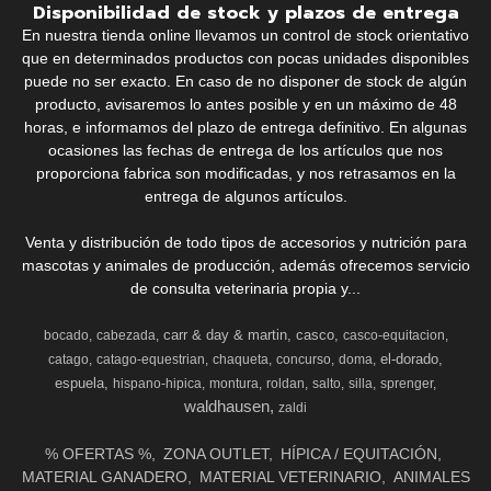
Disponibilidad de stock y plazos de entrega
En nuestra tienda online llevamos un control de stock orientativo
que en determinados productos con pocas unidades disponibles
puede no ser exacto. En caso de no disponer de stock de algún
producto, avisaremos lo antes posible y en un máximo de 48
horas, e informamos del plazo de entrega definitivo. En algunas
ocasiones las fechas de entrega de los artículos que nos
proporciona fabrica son modificadas, y nos retrasamos en la
entrega de algunos artículos.
Venta y distribución de todo tipos de accesorios y nutrición para
mascotas y animales de producción, además ofrecemos servicio
de consulta veterinaria propia y...
carr & day & martin
casco
bocado
cabezada
casco-equitacion
el-dorado
catago
catago-equestrian
chaqueta
concurso
doma
espuela
hispano-hipica
montura
roldan
salto
silla
sprenger
waldhausen
zaldi
% OFERTAS %
ZONA OUTLET
HÍPICA / EQUITACIÓN
MATERIAL GANADERO
MATERIAL VETERINARIO
ANIMALES