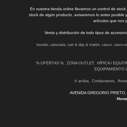
En nuestra tienda online llevamos un control de stoc
stock de algún producto, avisaremos lo antes posible 
artículos que nos 
Venta y distribución de todo tipos de accesor
carr & day & martin
casco
bocado
cabezada
casco-e
% OFERTAS %
ZONA OUTLET
HÍPICA / EQUIT
EQUIPAMIENTO 
Ir arriba
Contáctanos
Avis
AVENIDA GREGORIO PRIETO, 31 
Hora