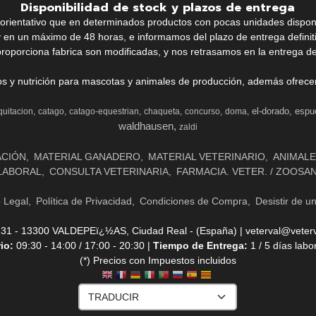
Disponibilidad de stock y plazos de entrega
k orientativo que en determinados productos con pocas unidades dispo
y en un máximo de 48 horas, e informamos del plazo de entrega definit
proporciona fabrica son modificadas, y nos retrasamos en la entrega de
ios y nutrición para mascotas y animales de producción, además ofrecemo
el-dorado
espu
quitacion
catago
catago-equestrian
chaqueta
concurso
doma
waldhausen
zaldi
ACIÓN
MATERIAL GANADERO
MATERIAL VETERINARIO
ANIMALE
LABORAL
CONSULTA VETERINARIA
FARMACIA. VETER. / ZOOSA
o Legal
Política de Privacidad
Condiciones de Compra
Desistir de u
- 13300 VALDEPEï¿½AS, Ciudad Real - (España) | veterval@veterv
rio:
09:30 - 14:00 / 17:00 - 20:30 |
Tiempo de Entrega:
1 / 5 días labo
(*) Precios con Impuestos incluidos