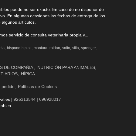
nibles puede no ser exacto. En caso de no disponer de
ivo. En algunas ocasiones las fechas de entrega de los
 algunos artículos.
s servicio de consulta veterinaria propia y...
ela
hispano-hipica
montura
roldan
salto
silla
sprenger
S DE COMPAÑIA
NUTRICIÓN PARA ANIMALES
NTIARIOS
HÍPICA
n pedido
Políticas de Cookies
al.es |
926313544
|
696928017
rables