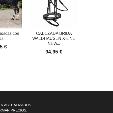
moscas con
CABEZADA BRIDA
ALMOHAZA 
as...
WALDHAUSEN X-LINE
REDO
NEW...
5 €
4,45
94,95 €
ÉN ACTUALIZADOS.
RMAR PRECIOS.