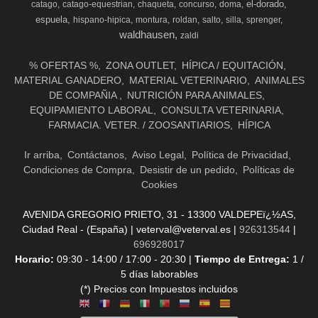
el-dorado
catago
catago-equestrian
chaqueta
concurso
doma
espuela
hispano-hipica
montura
roldan
salto
silla
sprenger
waldhausen
zaldi
% OFERTAS %
ZONA OUTLET
HÍPICA / EQUITACIÓN
MATERIAL GANADERO
MATERIAL VETERINARIO
ANIMALES
DE COMPAÑIA
NUTRICIÓN PARA ANIMALES
EQUIPAMIENTO LABORAL
CONSULTA VETERINARIA
FARMACIA. VETER. / ZOOSANTIARIOS
HÍPICA
Ir arriba
Contáctanos
Aviso Legal
Política de Privacidad
Condiciones de Compra
Desistir de un pedido
Políticas de
Cookies
AVENIDA GREGORIO PRIETO, 31 - 13300 VALDEPEï¿½AS,
Ciudad Real - (España) | veterval@veterval.es |
926313544
|
696928017
Horario:
09:30 - 14:00 / 17:00 - 20:30 |
Tiempo de Entrega:
1 /
5 días laborables
(*) Precios con Impuestos incluidos