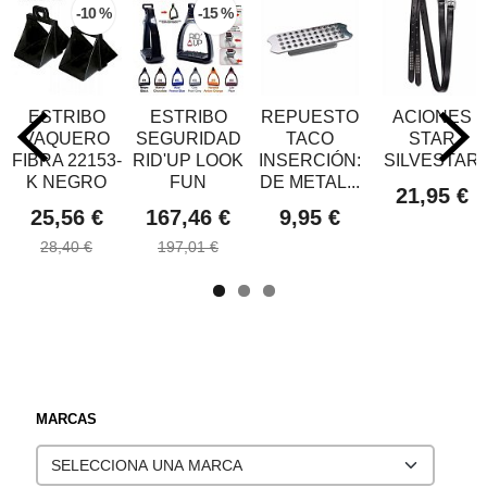
-10 %
-15 %
ESTRIBO
ESTRIBO
REPUESTO
ACIONES
VAQUERO
SEGURIDAD
TACO
STAR
FIBRA 22153-
RID'UP LOOK
INSERCIÓN:
SILVESTAR
K NEGRO
FUN
DE METAL...
21,95 €
25,56 €
167,46 €
9,95 €
28,40 €
197,01 €
MARCAS