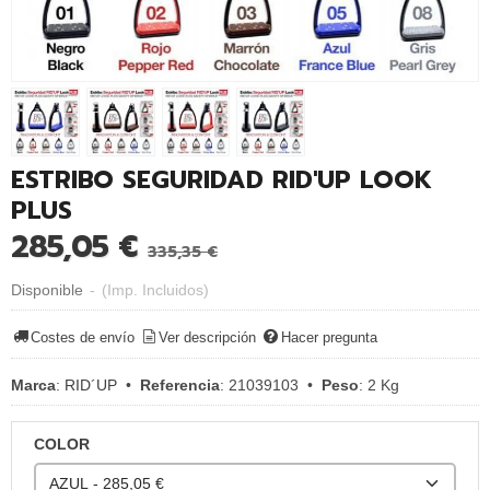
ESTRIBO SEGURIDAD RID'UP LOOK
PLUS
285,05 €
335,35 €
Disponible
-
(Imp. Incluidos)
Costes de envío
Ver descripción
Hacer pregunta
Marca
:
RID´UP
•
Referencia
:
21039103
•
Peso
:
2 Kg
COLOR