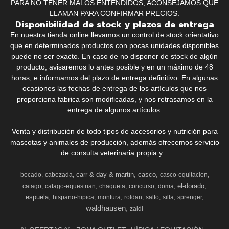
PARA NO TENER MALOS ENTENDIDOS, ACONSEJAMOS QUE
LLAMAN PARA CONFIRMAR PRECIOS.
Disponibilidad de stock y plazos de entrega
En nuestra tienda online llevamos un control de stock orientativo
que en determinados productos con pocas unidades disponibles
puede no ser exacto. En caso de no disponer de stock de algún
producto, avisaremos lo antes posible y en un máximo de 48
horas, e informamos del plazo de entrega definitivo. En algunas
ocasiones las fechas de entrega de los artículos que nos
proporciona fabrica son modificadas, y nos retrasamos en la
entrega de algunos artículos.
Venta y distribución de todo tipos de accesorios y nutrición para
mascotas y animales de producción, además ofrecemos servicio
de consulta veterinaria propia y...
carr & day & martin
casco
bocado
cabezada
casco-equitacion
el-dorado
catago
catago-equestrian
chaqueta
concurso
doma
espuela
hispano-hipica
montura
roldan
salto
silla
sprenger
waldhausen
zaldi