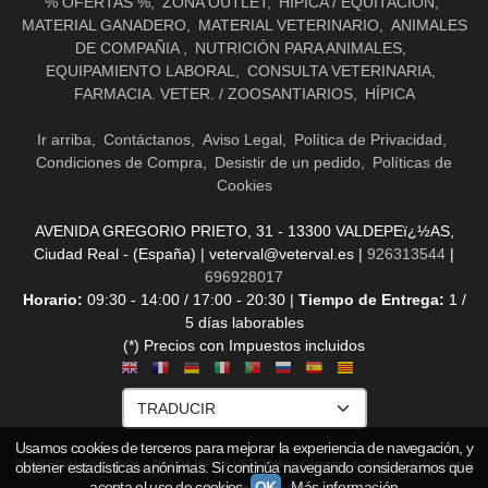
% OFERTAS %
ZONA OUTLET
HÍPICA / EQUITACIÓN
MATERIAL GANADERO
MATERIAL VETERINARIO
ANIMALES
DE COMPAÑIA
NUTRICIÓN PARA ANIMALES
EQUIPAMIENTO LABORAL
CONSULTA VETERINARIA
FARMACIA. VETER. / ZOOSANTIARIOS
HÍPICA
Ir arriba
Contáctanos
Aviso Legal
Política de Privacidad
Condiciones de Compra
Desistir de un pedido
Políticas de
Cookies
AVENIDA GREGORIO PRIETO, 31 - 13300 VALDEPEï¿½AS,
Ciudad Real - (España) | veterval@veterval.es |
926313544
|
696928017
Horario:
09:30 - 14:00 / 17:00 - 20:30 |
Tiempo de Entrega:
1 /
5 días laborables
(*) Precios con Impuestos incluidos
Usamos cookies de terceros para mejorar la experiencia de navegación, y
COMERCIAL VETERVAL - TIENDA HÍPICA VETERVAL
- Copyright © 2026 [36714] - Con la
obtener estadísticas anónimas. Si continúa navegando consideramos que
acepta el uso de cookies.
OK
Más información
tecnología de Palbin.com