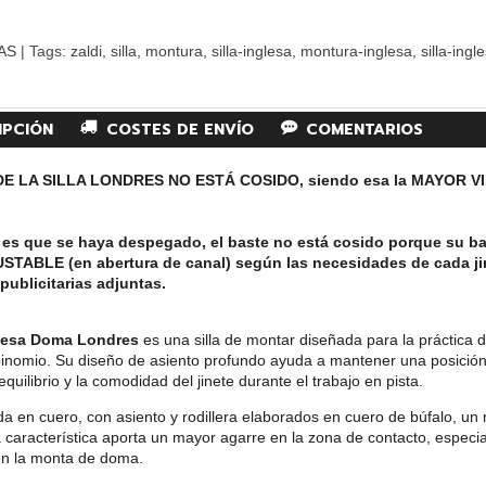
AS
|
Tags:
zaldi
silla
montura
silla-inglesa
montura-inglesa
silla-ing
IPCIÓN
COSTES DE ENVÍO
COMENTARIOS
E LA SILLA LONDRES NO ESTÁ COSIDO, siendo esa la MAYOR VIRTU
o es que se haya despegado, el baste no está cosido porque su b
USTABLE (en abertura de canal) según las necesidades de cada ji
 publicitarias adjuntas.
glesa Doma Londres
es una silla de montar diseñada para la práctica d
binomio. Su diseño de asiento profundo ayuda a mantener una posición
equilibrio y la comodidad del jinete durante el trabajo en pista.
da en cuero, con asiento y rodillera elaborados en cuero de búfalo, un 
 característica aporta un mayor agarre en la zona de contacto, especi
 en la monta de doma.