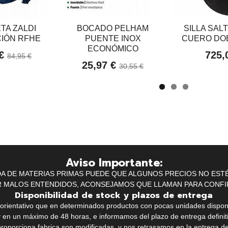
TA ZALDI
BOCADO PELHAM
SILLA SAL
IÓN RFHE
PUENTE INOX
CUERO DOB
ECONÓMICO
 €
725,
84,95 €
25,97 €
30,55 €
Aviso Importante:
IDA DE MATERIAS PRIMAS PUEDE QUE ALGUNOS PRECIOS NO EST
R MALOS ENTENDIDOS, ACONSEJAMOS QUE LLAMAN PARA CONFI
Disponibilidad de stock y plazos de entrega
k orientativo que en determinados productos con pocas unidades dispo
y en un máximo de 48 horas, e informamos del plazo de entrega definit
proporciona fabrica son modificadas, y nos retrasamos en la entrega de