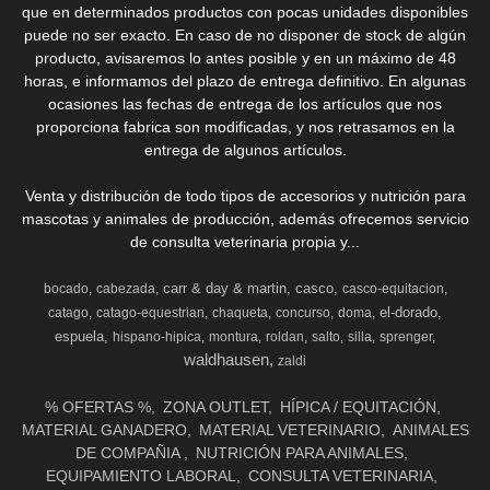
que en determinados productos con pocas unidades disponibles
puede no ser exacto. En caso de no disponer de stock de algún
producto, avisaremos lo antes posible y en un máximo de 48
horas, e informamos del plazo de entrega definitivo. En algunas
ocasiones las fechas de entrega de los artículos que nos
proporciona fabrica son modificadas, y nos retrasamos en la
entrega de algunos artículos.
Venta y distribución de todo tipos de accesorios y nutrición para
mascotas y animales de producción, además ofrecemos servicio
de consulta veterinaria propia y...
carr & day & martin
casco
bocado
cabezada
casco-equitacion
el-dorado
catago
catago-equestrian
chaqueta
concurso
doma
espuela
hispano-hipica
montura
roldan
salto
silla
sprenger
waldhausen
zaldi
% OFERTAS %
ZONA OUTLET
HÍPICA / EQUITACIÓN
MATERIAL GANADERO
MATERIAL VETERINARIO
ANIMALES
DE COMPAÑIA
NUTRICIÓN PARA ANIMALES
EQUIPAMIENTO LABORAL
CONSULTA VETERINARIA