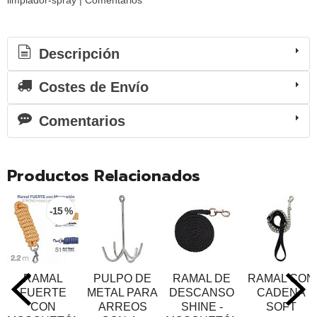
limpiador-spray
|
Comentarios
Descripción
Costes de Envío
Comentarios
Productos Relacionados
-15 %
RAMAL
PULPO DE
RAMAL DE
RAMAL CON
FUERTE
METAL PARA
DESCANSO
CADENA
CON
ARREOS
SHINE -
SOFT